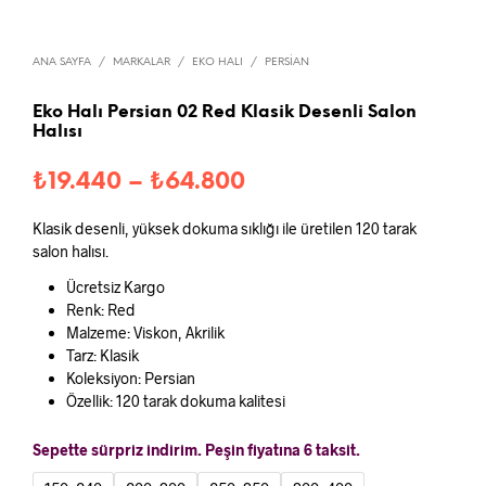
ANA SAYFA
/
MARKALAR
/
EKO HALI
/
PERSIAN
Eko Halı Persian 02 Red Klasik Desenli Salon
Halısı
Fiyat
₺
19.440
–
₺
64.800
aralığı:
Klasik desenli, yüksek dokuma sıklığı ile üretilen 120 tarak
₺19.440
salon halısı.
-
Ücretsiz Kargo
Renk: Red
₺64.800
Malzeme: Viskon, Akrilik
Tarz: Klasik
Koleksiyon: Persian
Özellik: 120 tarak dokuma kalitesi
Sepette sürpriz indirim. Peşin fiyatına 6 taksit.