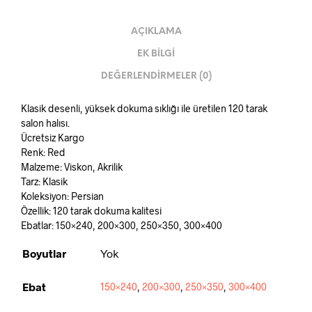
AÇIKLAMA
EK BILGI
DEĞERLENDIRMELER (0)
Klasik desenli, yüksek dokuma sıklığı ile üretilen 120 tarak
salon halısı.
Ücretsiz Kargo
Renk: Red
Malzeme: Viskon, Akrilik
Tarz: Klasik
Koleksiyon: Persian
Özellik: 120 tarak dokuma kalitesi
Ebatlar: 150×240, 200×300, 250×350, 300×400
Boyutlar
Yok
Ebat
150×240
,
200×300
,
250×350
,
300×400