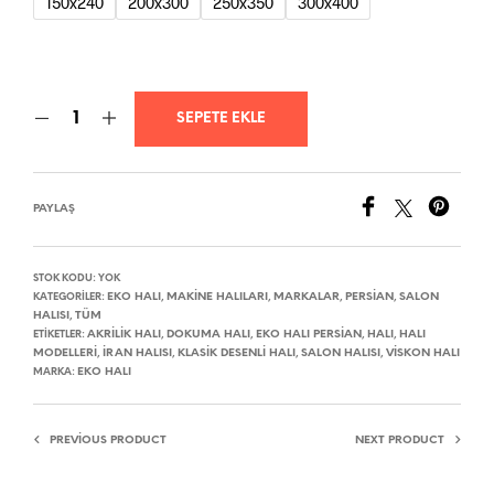
150x240
200x300
250x350
300x400
SEPETE EKLE
PAYLAŞ
STOK KODU:
YOK
EKO HALI
MAKINE HALILARI
MARKALAR
PERSIAN
SALON
KATEGORILER:
,
,
,
,
HALISI
TÜM
,
AKRILIK HALI
DOKUMA HALI
EKO HALI PERSIAN
HALI
HALI
ETIKETLER:
,
,
,
,
MODELLERI
IRAN HALISI
KLASIK DESENLI HALI
SALON HALISI
VISKON HALI
,
,
,
,
EKO HALI
MARKA:
PREVIOUS PRODUCT
NEXT PRODUCT