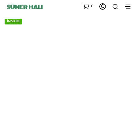
0
İNDİRİM