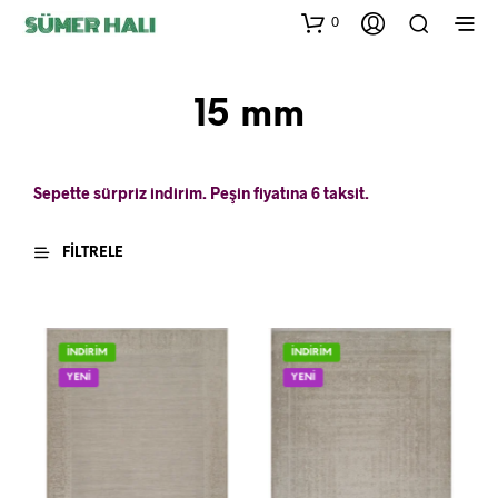
0
15 mm
Sepette sürpriz indirim. Peşin fiyatına 6 taksit.
FILTRELE
İNDİRİM
İNDİRİM
YENİ
YENİ