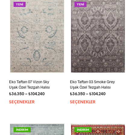
var.
var.
YENİ
YENİ
Seçenekler
Seçe
ürün
ürün
sayfasından
sayf
seçilebilir
seçil
Eko Taftan 07 Vizon Sky
Eko Taftan 03 Smoke Grey
Uşak Özel Tezgah Halısı
Uşak Özel Tezgah Halısı
Fiyat
Fiyat
₺
36.350
–
₺
104.240
₺
36.350
–
₺
104.240
aralığı:
aralığı:
SEÇENEKLER
Bu
SEÇENEKLER
Bu
₺36.350
₺36.350
ürünün
ürün
-
-
birden
bird
₺104.240
₺104.240
fazla
fazla
varyasyonu
vary
İNDİRİM
İNDİRİM
var.
var.