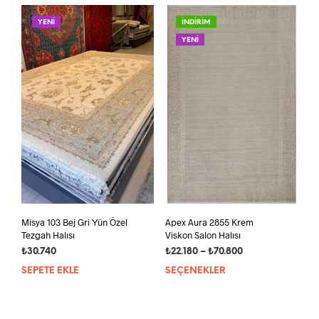
YENİ
İNDİRİM
YENİ
Misya 103 Bej Gri Yün Özel
Apex Aura 2855 Krem
Tezgah Halısı
Viskon Salon Halısı
Fiyat
₺
30.740
₺
22.180
–
₺
70.800
aralığı:
SEPETE EKLE
SEÇENEKLER
Bu
₺22.180
ürün
-
bird
₺70.800
fazla