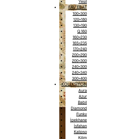
Yeşil
FAV EBAT
100×300
120×180
130×190
Q 160
160×230
165×235
170×240
200×290
200×300
240×300
240×340
300×400
KOLEKSİYON
Aura
Azur
Babil
Diamond
Funky
İpekhane
İsfahan
Kalipso
Kilim