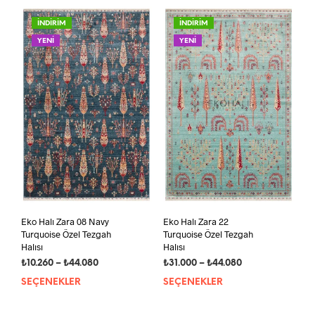
GÖRE
SIRALAN
İNDİRİM
İNDİRİM
YENİ
YENİ
Eko Halı Zara 08 Navy
Eko Halı Zara 22
Turquoise Özel Tezgah
Turquoise Özel Tezgah
Halısı
Halısı
Fiyat
Fiyat
₺
10.260
–
₺
44.080
₺
31.000
–
₺
44.080
aralığı:
aralığı:
SEÇENEKLER
Bu
SEÇENEKLER
Bu
₺10.260
₺31.000
ürünün
ürün
-
-
birden
bird