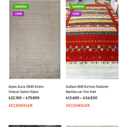
vary
İNDİRİM
İNDİRİM
var.
YENİ
YENİ
Seçe
ürün
sayf
seçil
Apex Aura 2845 Krem
Sultani 808 Kırmızı Natürel
Viskon Salon Halısı
Bambu ve Yün Halı
Fiyat
Fiyat
₺
22.180
–
₺
70.800
₺
13.600
–
₺
36.530
aralığı:
aralığı:
SEÇENEKLER
Bu
SEÇENEKLER
Bu
₺22.180
₺13.600
ürünün
ürün
-
-
birden
bird
₺70.800
₺36.530
fazla
fazla