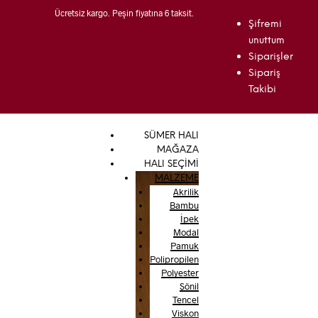
Ücretsiz kargo. Peşin fiyatına 6 taksit.
Şifremi
unuttum
Siparişler
Sipariş
Takibi
SÜMER HALI
MAĞAZA
HALI SEÇİMİ
MALZEME
Akrilik
Bambu
İpek
Modal
Pamuk
Polipropilen
Polyester
Şönil
Tencel
Viskon