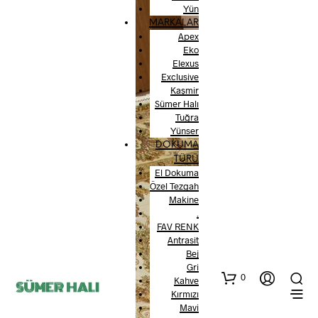
Yün
MARKALAR
Apex
Eko
Elexus
Exclusive
Kaşmir
Sümer Halı
Tuğra
Yünser
DOKUMA
TÜRÜ
El Dokuma
Özel Tezgah
Makine
.
FAV RENK
Antrasit
Bej
Gri
0
Kahve
Kırmızı
Mavi