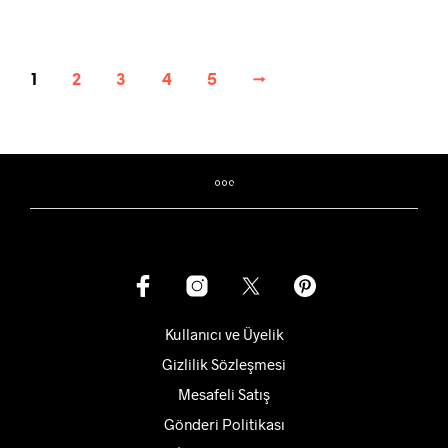
ürünün
-
birden
₺36.700
fazla
varyasyonu
1
2
3
4
5
→
var.
Seçenekler
ürün
sayfasından
seçilebilir
Kullanıcı ve Üyelik
Gizlilik Sözleşmesi
Mesafeli Satış
Gönderi Politikası