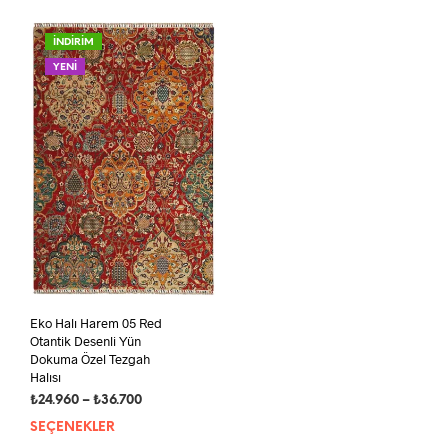
fazla
fazla
varyasyonu
vary
İNDİRİM
var.
var.
YENİ
Seçenekler
Seçe
ürün
ürün
sayfasından
sayf
seçilebilir
seçil
Eko Halı Harem 05 Red
Otantik Desenli Yün
Dokuma Özel Tezgah
Halısı
Fiyat
₺
24.960
–
₺
36.700
aralığı:
SEÇENEKLER
Bu
₺24.960