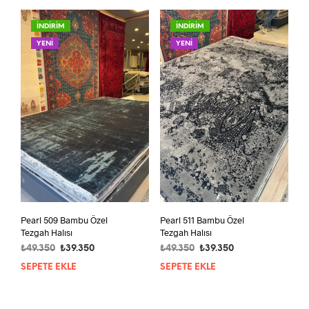
İNDİRİM
İNDİRİM
YENİ
YENİ
Pearl 509 Bambu Özel
Pearl 511 Bambu Özel
Tezgah Halısı
Tezgah Halısı
Orijinal
Şu
Orijinal
Şu
₺
49.350
₺
39.350
₺
49.350
₺
39.350
fiyat:
andaki
fiyat:
andaki
SEPETE EKLE
SEPETE EKLE
₺49.350.
fiyat:
₺49.350.
fiyat:
₺39.350.
₺39.350.