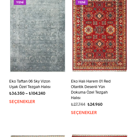
YENİ
YENİ
Seçenekler
Seçe
ürün
ürün
sayfasından
sayf
seçilebilir
seçil
Eko Taftan 06 Sky Vizon
Eko Halı Harem 01 Red
Uşak Özel Tezgah Halısı
Otantik Desenli Yün
Dokuma Özel Tezgah
Fiyat
₺
36.350
–
₺
104.240
Halısı
aralığı:
SEÇENEKLER
Bu
Orijinal
Şu
₺
27.744
₺
24.960
₺36.350
ürünün
fiyat:
andaki
-
SEÇENEKLER
Bu
birden
₺27.744.
fiyat:
₺104.240
ürün
fazla
₺24.960.
bird
varyasyonu
fazla
var.