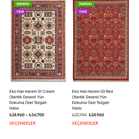
vary
Seçenekler
İNDİRİM
İNDİRİM
var.
ürün
YENİ
YENİ
Seçe
sayfasından
ürün
seçilebilir
sayf
seçil
Eko Halı Harem 01 Cream
Eko Halı Harem 03 Red
Otantik Desenli Yün
Otantik Desenli Yün
Dokuma Özel Tezgah
Dokuma Özel Tezgah
Halısı
Halısı
Fiyat
Orijinal
Şu
₺
24.960
–
₺
36.700
₺
27.744
₺
24.960
aralığı:
fiyat:
andaki
SEÇENEKLER
Bu
SEÇENEKLER
Bu
₺24.960
₺27.744.
fiyat:
ürünün
ürün
-
₺24.960.
birden
bird
₺36.700