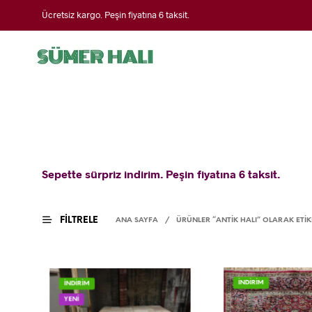
Ücretsiz kargo. Peşin fiyatına 6 taksit.
Sepette sürpriz indirim. Peşin fiyatına 6 taksit.
FILTRELE
ANA SAYFA
/
ÜRÜNLER “ANTIK HALI” OLARAK ETIK
İNDİRİM
İNDİRİM
YENİ