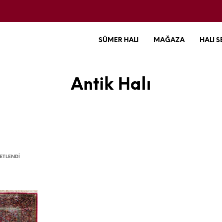
SÜMER HALI
MAĞAZA
HALI S
Antik Halı
ETLENDI