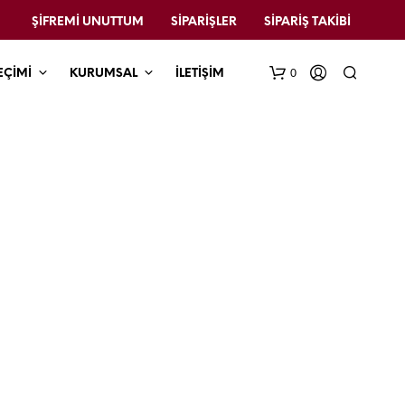
ŞIFREMI UNUTTUM
SIPARIŞLER
SIPARIŞ TAKIBI
0
EÇİMİ
KURUMSAL
İLETİŞİM