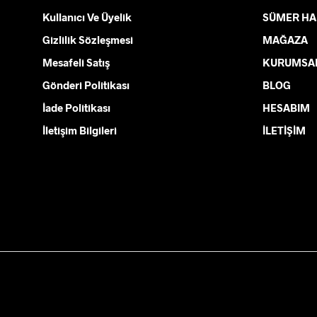
Seçenekler
Kullanıcı Ve Üyelik
SÜMER HA
ürün
sayfasından
Gizlilik Sözleşmesi
MAĞAZA
seçilebilir
Mesafeli Satış
KURUMSA
Gönderi Politikası
BLOG
İade Politikası
HESABIM
İletişim Bilgileri
İLETİŞİM