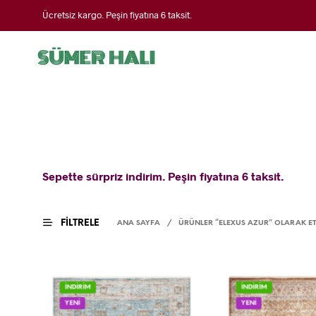
Ücretsiz kargo. Peşin fiyatına 6 taksit.
Sepette sürpriz indirim. Peşin fiyatına 6 taksit.
FILTRELE
ANA SAYFA
/
ÜRÜNLER “ELEXUS AZUR” OLARAK ET
İNDİRİM
İNDİRİM
YENİ
YENİ