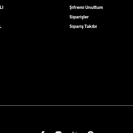
ler
Seçenekler
LI
Şifremi Unuttum
ürün
ndan
sayfasından
Siparişler
lir
seçilebilir
L
Sipariş Takibi