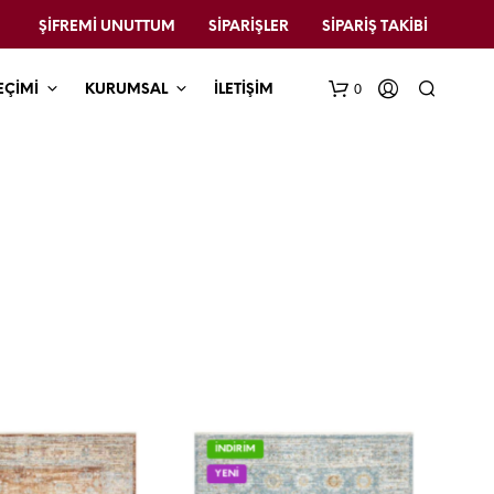
ŞIFREMI UNUTTUM
SIPARIŞLER
SIPARIŞ TAKIBI
0
EÇİMİ
KURUMSAL
İLETİŞİM
İNDİRİM
YENİ