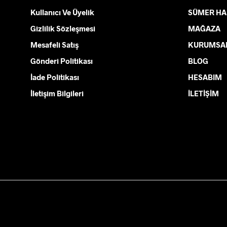
Seçenekler
Seçenek
Kullanıcı Ve Üyelik
SÜMER HA
ürün
ürün
sayfasından
sayfası
Gizlilik Sözleşmesi
MAĞAZA
seçilebilir
seçilebi
Mesafeli Satış
KURUMSA
Gönderi Politikası
BLOG
İade Politikası
HESABIM
İletişim Bilgileri
İLETİŞİM