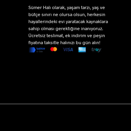
Seçenekler
Seçenekler
Sümer Halı olarak, yaşam tarzı, yaş ve
ürün
ürün
bütçe sınırı ne olursa olsun, herkesin
sayfasından
sayfasından
hayallerindeki evi yaratacak kaynaklara
seçilebilir
seçilebilir
sahip olması gerektiğine inanıyoruz.
Ücretsiz teslimat, ek indirim ve peşin
fiyatına taksitle halınızı bu gün alın!