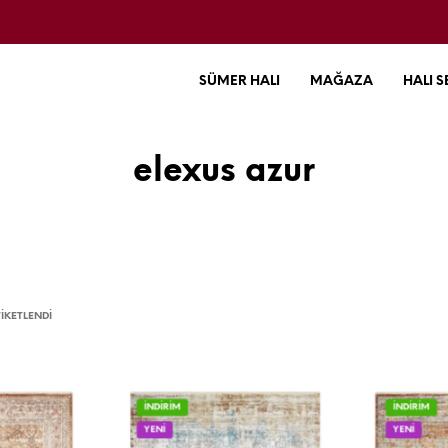
SÜMER HALI
MAĞAZA
HALI S
elexus azur
IKETLENDI
İNDİRİM
İNDİRİM
YENİ
YENİ