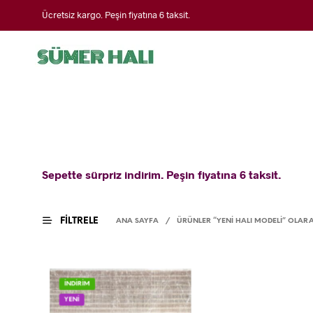
Ücretsiz kargo. Peşin fiyatına 6 taksit.
Sepette sürpriz indirim. Peşin fiyatına 6 taksit.
FILTRELE
ANA SAYFA
/
ÜRÜNLER “YENI HALI MODELI” OLARA
İNDİRİM
YENİ