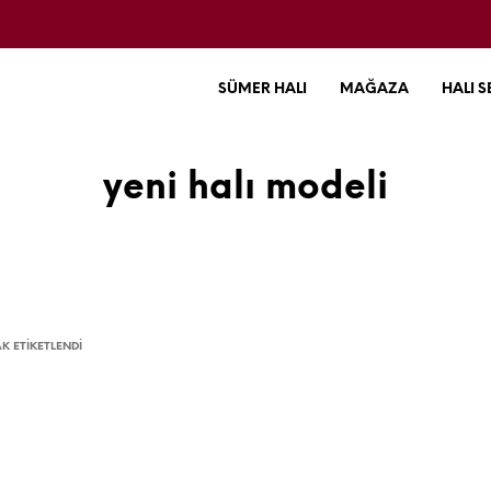
SÜMER HALI
MAĞAZA
HALI S
yeni halı modeli
K ETIKETLENDI