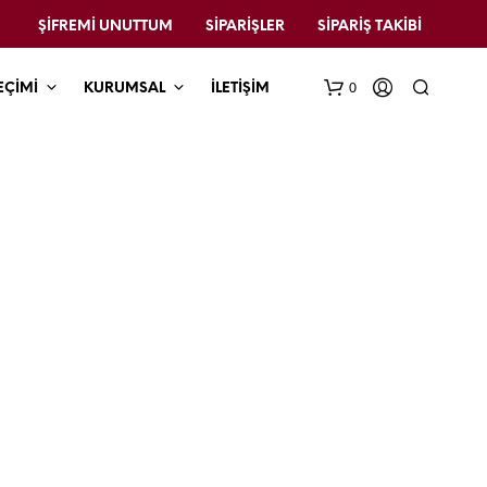
ŞIFREMI UNUTTUM
SIPARIŞLER
SIPARIŞ TAKIBI
0
EÇİMİ
KURUMSAL
İLETİŞİM