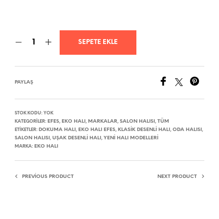
SEPETE EKLE
PAYLAŞ
STOK KODU:
YOK
EFES
EKO HALI
MARKALAR
SALON HALISI
TÜM
KATEGORILER:
,
,
,
,
DOKUMA HALI
EKO HALI EFES
KLASIK DESENLI HALI
ODA HALISI
ETIKETLER:
,
,
,
,
SALON HALISI
UŞAK DESENLI HALI
YENI HALI MODELLERI
,
,
EKO HALI
MARKA:
PREVIOUS PRODUCT
NEXT PRODUCT