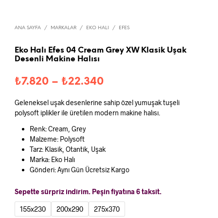
ANA SAYFA
/
MARKALAR
/
EKO HALI
/
EFES
Eko Halı Efes 04 Cream Grey XW Klasik Uşak
Desenli Makine Halısı
Fiyat
₺
7.820
–
₺
22.340
aralığı:
Geleneksel uşak desenlerine sahip özel yumuşak tuşeli
₺7.820
polysoft iplikler ile üretilen modern makine halısı.
-
Renk: Cream, Grey
Malzeme: Polysoft
₺22.340
Tarz: Klasik, Otantik, Uşak
Marka: Eko Halı
Gönderi: Aynı Gün Ücretsiz Kargo
Sepette sürpriz indirim. Peşin fiyatına 6 taksit.
155x230
200x290
275x370