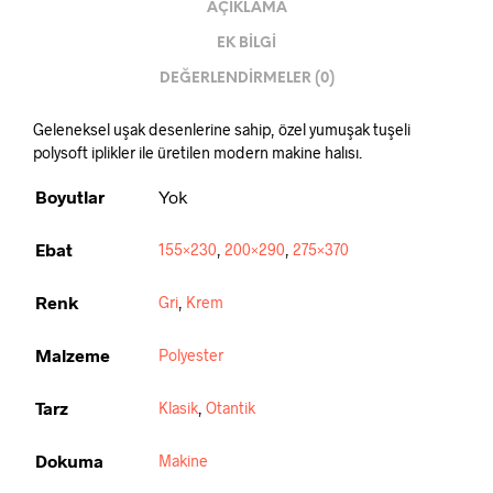
AÇIKLAMA
EK BILGI
DEĞERLENDIRMELER (0)
Geleneksel uşak desenlerine sahip, özel yumuşak tuşeli
polysoft iplikler ile üretilen modern makine halısı.
Boyutlar
Yok
Ebat
155×230
,
200×290
,
275×370
Renk
Gri
,
Krem
Malzeme
Polyester
Tarz
Klasik
,
Otantik
Dokuma
Makine