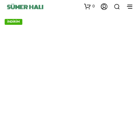
0
İNDİRİM