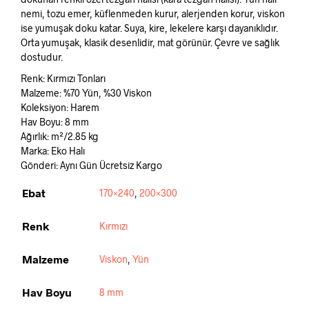
nemi, tozu emer, küflenmeden kurur, alerjenden korur, viskon
ise yumuşak doku katar. Suya, kire, lekelere karşı dayanıklıdır.
Orta yumuşak, klasik desenlidir, mat görünür. Çevre ve sağlık
dostudur.
Renk: Kırmızı Tonları
Malzeme: %70 Yün, %30 Viskon
Koleksiyon: Harem
Hav Boyu: 8 mm
Ağırlık: m²/2.85 kg
Marka: Eko Halı
Gönderi: Aynı Gün Ücretsiz Kargo
Ebat
170×240
,
200×300
Renk
Kırmızı
Malzeme
Viskon
,
Yün
Hav Boyu
8 mm