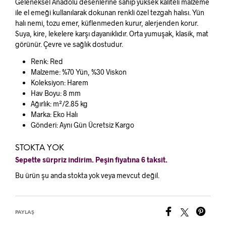
Geleneksel Anadolu desenlerine sahip yüksek kaliteli malzeme
ile el emeği kullanılarak dokunan renkli özel tezgah halısı. Yün
halı nemi, tozu emer, küflenmeden kurur, alerjenden korur.
Suya, kire, lekelere karşı dayanıklıdır. Orta yumuşak, klasik, mat
görünür. Çevre ve sağlık dostudur.
Renk: Red
Malzeme: %70 Yün, %30 Viskon
Koleksiyon: Harem
Hav Boyu: 8 mm
Ağırlık: m²/2.85 kg
Marka: Eko Halı
Gönderi: Aynı Gün Ücretsiz Kargo
STOKTA YOK
Sepette sürpriz indirim. Peşin fiyatına 6 taksit.
Bu ürün şu anda stokta yok veya mevcut değil.
PAYLAŞ