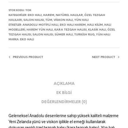
STOK KODU:
YOK
EKO HALI
HAREM
NATÜREL HALILAR
ÖZEL TEZGAH
KATEGORILER:
,
,
,
HALILARI
SALON HALISI
TÜM
VISKON HALI
YÜN HALI
,
,
,
,
ANADOLU MOTIFLI HALI
EKO HALI HAREM
HALI KILIM
HALI
ETIKETLER:
,
,
,
MODELLERI
HAREM YÜN HALI
KARA TEZGAH HALISI
KLASIK HALI
ÖZEL
,
,
,
,
TEZGAH HALISI
SALON HALISI
SÜMER HALI
TURKISH RUG
YÜN HALI
,
,
,
,
EKO HALI
MARKA:
PREVIOUS PRODUCT
NEXT PRODUCT
AÇIKLAMA
EK BILGI
DEĞERLENDIRMELER (0)
Geleneksel Anadolu desenlerine sahip yüksek kaliteli malzeme
Yeni Zelanda yünü ve viskon iplikle el emeği kullanılarak
dokunan renkli özel tezgah halısı (kara tezgah halısı). Yün halı