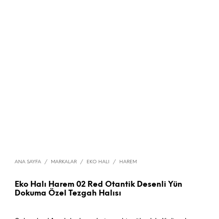
ANA SAYFA
/
MARKALAR
/
EKO HALI
/
HAREM
Eko Halı Harem 02 Red Otantik Desenli Yün
Dokuma Özel Tezgah Halısı