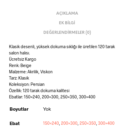
AÇIKLAMA
EK BILGI
DEĞERLENDIRMELER (0)
Klasik desenli, yüksek dokuma sıklığı ile üretilen 120 tarak
salon halısı.
Ücretsiz Kargo
Renk: Beige
Malzeme: Akrilik, Viskon
Tarz: Klasik
Koleksiyon: Persian
Özellik: 120 tarak dokuma kalitesi
Ebatlar: 150×240, 200×300, 250×350, 300×400
Boyutlar
Yok
Ebat
150×240
,
200×300
,
250×350
,
300×400