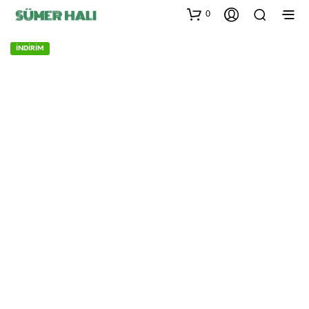
0
İNDİRİM