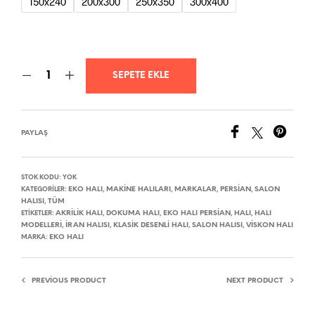
150x240
200x300
250x350
300x400
SEPETE EKLE
PAYLAŞ
STOK KODU:
YOK
EKO HALI
MAKINE HALILARI
MARKALAR
PERSIAN
SALON
KATEGORILER:
,
,
,
,
HALISI
TÜM
,
AKRILIK HALI
DOKUMA HALI
EKO HALI PERSIAN
HALI
HALI
ETIKETLER:
,
,
,
,
MODELLERI
IRAN HALISI
KLASIK DESENLI HALI
SALON HALISI
VISKON HALI
,
,
,
,
EKO HALI
MARKA:
PREVIOUS PRODUCT
NEXT PRODUCT