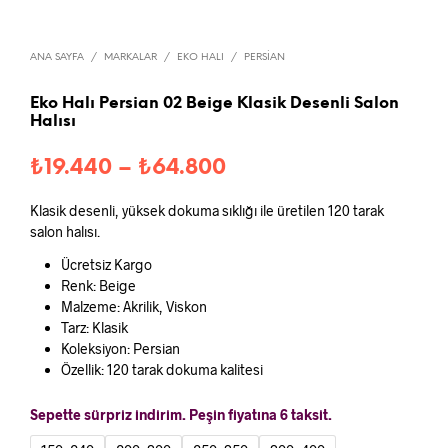
ANA SAYFA
/
MARKALAR
/
EKO HALI
/
PERSIAN
Eko Halı Persian 02 Beige Klasik Desenli Salon
Halısı
Fiyat
₺
19.440
–
₺
64.800
aralığı:
Klasik desenli, yüksek dokuma sıklığı ile üretilen 120 tarak
₺19.440
salon halısı.
-
Ücretsiz Kargo
Renk: Beige
₺64.800
Malzeme: Akrilik, Viskon
Tarz: Klasik
Koleksiyon: Persian
Özellik: 120 tarak dokuma kalitesi
Sepette sürpriz indirim. Peşin fiyatına 6 taksit.