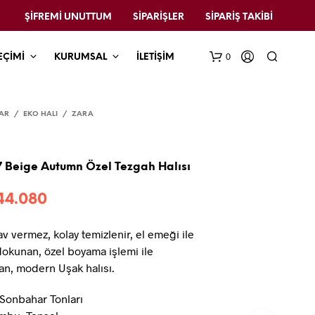
ŞIFREMI UNUTTUM
SIPARIŞLER
SIPARIŞ TAKIBI
0
EÇİMİ
KURUMSAL
İLETİŞİM
AR
/
EKO HALI
/
ZARA
7 Beige Autumn Özel Tezgah Halısı
Fiyat
44.080
aralığı:
av vermez, kolay temizlenir, el emeği ile
₺10.260
dokunan, özel boyama işlemi ile
-
n, modern Uşak halısı.
₺44.080
 Sonbahar Tonları