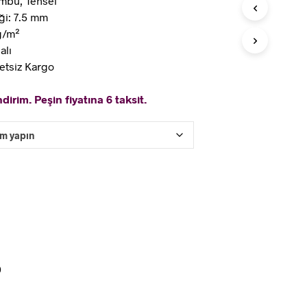
mbu, Tensel
ği: 7.5 mm
kg/m²
alı
etsiz Kargo
dirim. Peşin fiyatına 6 taksit.
0