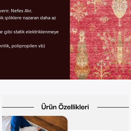
erir. Nefes Alır.
tik ipliklere nazaran daha az
ılar gibi statik elektriklenmeye
krilik, polipropilen vb)