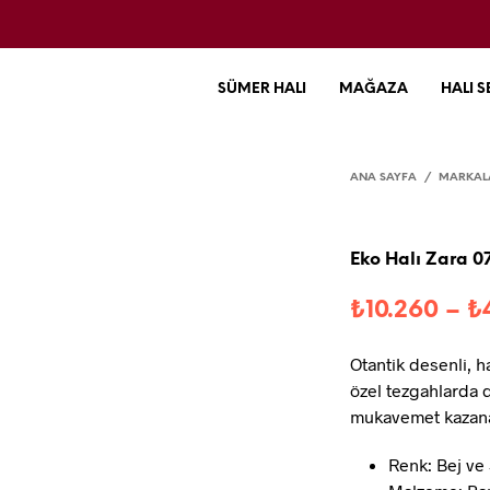
SÜMER HALI
MAĞAZA
HALI S
ANA SAYFA
/
MARKAL
Eko Halı Zara 0
₺
10.260
–
₺
Otantik desenli, h
özel tezgahlarda 
mukavemet kazana
Renk: Bej ve