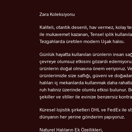
Zara Koleksiyonu
Kaliteli, otantik desenli, hav vermez, kolay t
ile mukavemet kazanan, Tensel iplik kullanıla
Tezgahlarda üretilen modern Uşak halısı.
Günlük hayatta kullanılan ürünlerin insan sağ
çevreye olumsuz etkisini gözardı edemiyoruz
ürünlerin doğal olmasına önem veriyoruz. V
ürünlerimizle size saflığı, güveni ve doğada
halıları iç mekanlarda kullanmak daha rahatla
ruh haliniz üzerinde olumlu etkisi bulunur. 
şekiller ve stiller ile evinize benzersiz kontra
Küresel lojistik şirketleri DHL ve FedEx ile str
dünyanın her yerine gönderim yapıyoruz.
Naturel Halıların Ek Özellikleri,