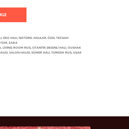
EKLE
I
EKO HALI
NATÜREL HALILAR
ÖZEL TEZGAH
,
,
,
TÜM
ZARA
,
,
A
LIVING ROOM RUG
OTANTIK DESENLI HALI
OUSHAK
,
,
,
ALISI
SALON HALISI
SÜMER HALI
TURKISH RUG
UŞAK
,
,
,
,