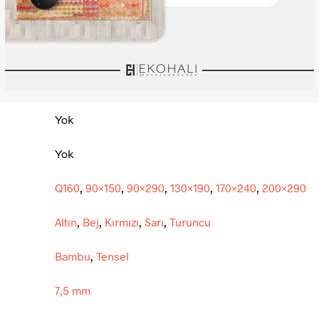
Yok
Yok
Q160
,
90×150
,
90×290
,
130×190
,
170×240
,
200×290
Altın
,
Bej
,
Kırmızı
,
Sarı
,
Turuncu
Bambu
,
Tensel
7,5 mm