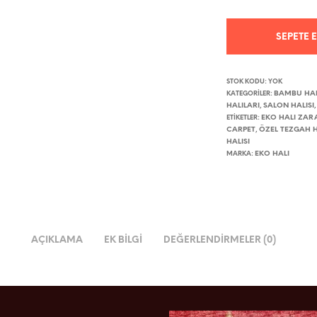
EKO
SEPETE 
HALI
ZARA
07
STOK KODU:
YOK
BAMBU HAL
KATEGORILER:
BEIGE
HALILARI
SALON HALISI
,
AUTUMN
EKO HALI ZAR
ETIKETLER:
CARPET
ÖZEL TEZGAH H
,
ÖZEL
HALISI
EKO HALI
TEZGAH
MARKA:
HALISI
ADET
AÇIKLAMA
EK BILGI
DEĞERLENDIRMELER (0)