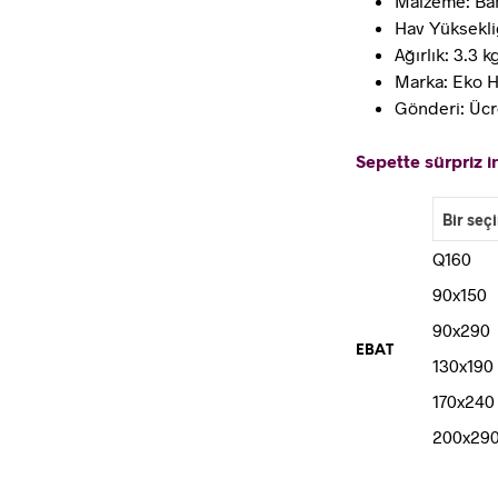
Malzeme: Ba
Hav Yüksekli
Ağırlık: 3.3 
Marka: Eko H
Gönderi: Ücr
Sepette sürpriz in
Q160
90x150
90x290
EBAT
130x190
170x240
200x29