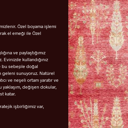
emizlenir. Özel boyama işlemi
rak el emeği ile Özel
lığına ve paylaştığımız
. Evinizde kullandığınız
e bu sebeple doğal
n geleni sunuyoruz. Natürel
tıcı ve neşeli ortam yaratır ve
Bu yaklaşım, değişen dokular,
st katar.
atejik işbirliğimiz var,