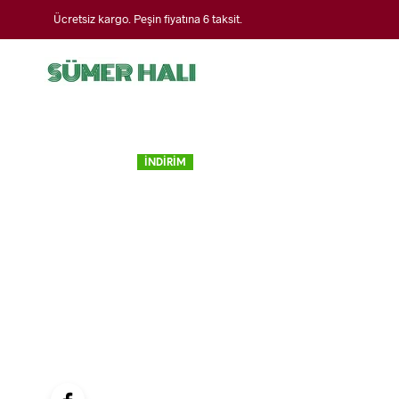
Ücretsiz kargo. Peşin fiyatına 6 taksit.
İNDİRİM