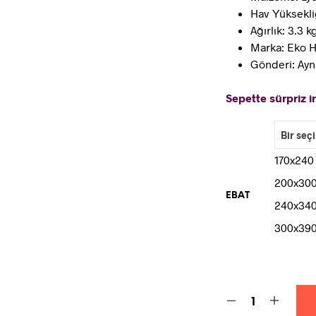
Hav Yüksekli
Ağırlık: 3.3 
Marka: Eko H
Gönderi: Ayn
Sepette sürpriz in
170x240
200x30
EBAT
240x34
300x39