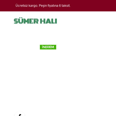
Ücretsiz kargo. Peşin fiyatına 6 taksit.
İNDİRİM