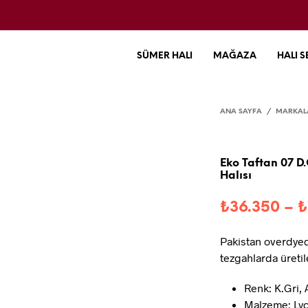
SÜMER HALI
MAĞAZA
HALI S
ANA SAYFA
/
MARKAL
Eko Taftan 07 D
Halısı
₺
36.350
–
₺
Pakistan overdyed
tezgahlarda üretil
Renk: K.Gri, 
Malzeme: Ly