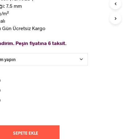
ği: 7.5 mm
kg/m²
alı
ı Gün Ücretsiz Kargo
dirim. Peşin fiyatına 6 taksit.
0
0
0
SEPETE EKLE