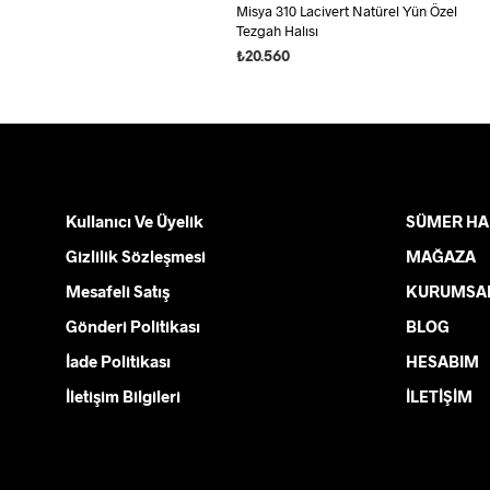
Misya 310 Lacivert Natürel Yün Özel
Tezgah Halısı
₺
20.560
SEÇENEKLER
Bu
ürünün
birden
fazla
varyasyonu
Kullanıcı Ve Üyelik
var.
SÜMER HA
Seçenekler
Gizlilik Sözleşmesi
MAĞAZA
ürün
Mesafeli Satış
KURUMSA
sayfasından
Gönderi Politikası
seçilebilir
BLOG
İade Politikası
HESABIM
İletişim Bilgileri
İLETİŞİM