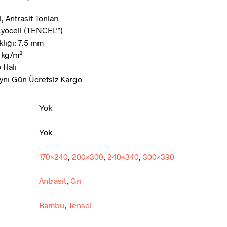
, Antrasit Tonları
Lyocell (TENCEL™)
liği: 7.5 mm
3 kg/m²
 Halı
ynı Gün Ücretsiz Kargo
Yok
Yok
170×240
,
200×300
,
240×340
,
300×390
Antrasit
,
Gri
Bambu
,
Tensel