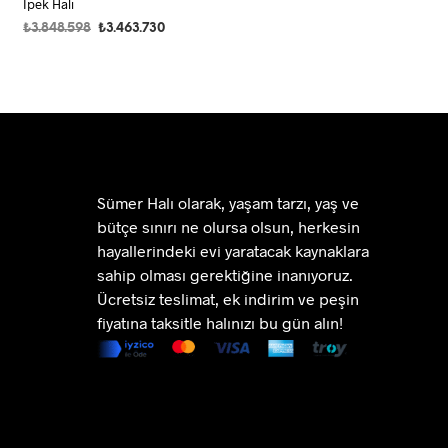
İpek Halı
Orijinal
Şu
₺
3.848.598
₺
3.463.730
fiyat:
andaki
SEPETE EKLE
₺3.848.598.
fiyat:
₺3.463.730.
Sümer Halı olarak, yaşam tarzı, yaş ve
bütçe sınırı ne olursa olsun, herkesin
hayallerindeki evi yaratacak kaynaklara
sahip olması gerektiğine inanıyoruz.
Ücretsiz teslimat, ek indirim ve peşin
fiyatına taksitle halınızı bu gün alın!