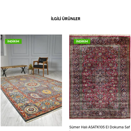
İLGILI ÜRÜNLER
İNDİRİM
İNDİRİM
Sümer Halı ASATK105 El Dokuma Saf