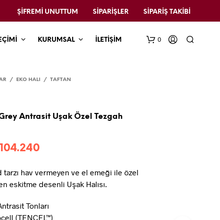
ŞIFREMI UNUTTUM
SIPARIŞLER
SIPARIŞ TAKIBI
0
EÇİMİ
KURUMSAL
İLETİŞİM
AR
/
EKO HALI
/
TAFTAN
.Grey Antrasit Uşak Özel Tezgah
Fiyat
104.240
aralığı:
 tarzı hav vermeyen ve el emeği ile özel
₺36.350
en eskitme desenli Uşak Halısı.
-
Antrasit Tonları
₺104.240
ocell (TENCEL™)