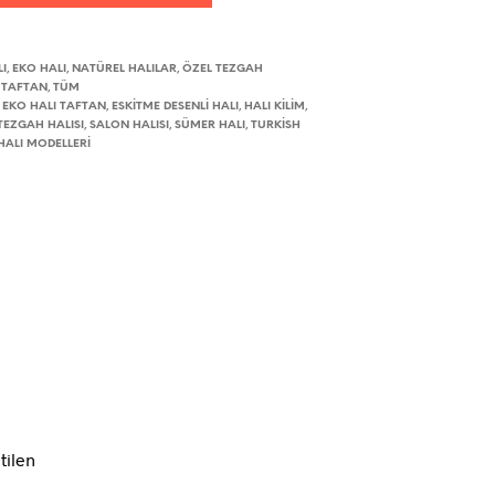
I
EKO HALI
NATÜREL HALILAR
ÖZEL TEZGAH
,
,
,
TAFTAN
TÜM
,
,
EKO HALI TAFTAN
ESKITME DESENLI HALI
HALI KILIM
,
,
,
,
TEZGAH HALISI
SALON HALISI
SÜMER HALI
TURKISH
,
,
,
HALI MODELLERI
tilen