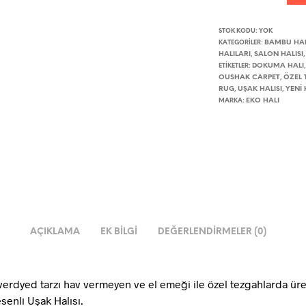
STOK KODU:
YOK
BAMBU HAL
KATEGORILER:
HALILARI
SALON HALISI
,
DOKUMA HALI
ETIKETLER:
OUSHAK CARPET
ÖZEL 
,
RUG
UŞAK HALISI
YENI 
,
,
EKO HALI
MARKA:
AÇIKLAMA
EK BILGI
DEĞERLENDIRMELER (0)
verdyed tarzı hav vermeyen ve el emeği ile özel tezgahlarda üre
senli Uşak Halısı.