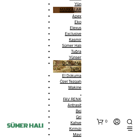
Yün
MARKALAR
Apex
Eko
Elexus
Exclusive
Kaşmir
Sümer Halı
Tuğra
Yünser
DOKUMA
TÜRÜ
El Dokuma
Özel Tezgah
Makine
.
FAV RENK
Antrasit
Bej
Gri
0
Kahve
Kırmızı
Mavi