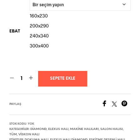
160x230
200x290
EBAT
240x340
300x400
SEPETE EKLE
PAYLAŞ
STOK KODU:
YOK
DIAMOND
ELEXUS HALI
MAKINE HALILARI
SALON HALISI
KATEGORILER:
,
,
,
,
TÜM
VISKON HALI
,
DOKUMA HALI
ELEXUS HALI DIAMOND
ESKITME DESENLI HALI
ETIKETLER:
,
,
,