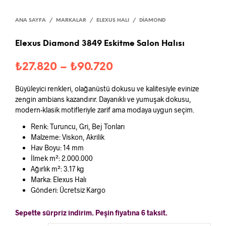
ANA SAYFA
/
MARKALAR
/
ELEXUS HALI
/
DIAMOND
Elexus Diamond 3849 Eskitme Salon Halısı
Fiyat
₺
27.820
–
₺
90.720
aralığı:
Büyüleyici renkleri, olağanüstü dokusu ve kalitesiyle evinize
₺27.820
zengin ambians kazandırır. Dayanıklı ve yumuşak dokusu,
modern-klasik motifleriyle zarif ama modaya uygun seçim.
-
Renk: Turuncu, Gri, Bej Tonları
₺90.720
Malzeme: Viskon, Akrilik
Hav Boyu: 14 mm
İlmek m²: 2.000.000
Ağırlık m²: 3.17 kg
Marka: Elexus Halı
Gönderi: Ücretsiz Kargo
Sepette sürpriz indirim. Peşin fiyatına 6 taksit.