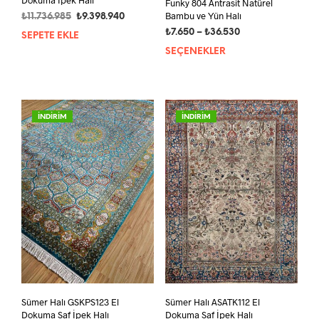
Dokuma İpek Halı
Funky 804 Antrasit Natürel
Bambu ve Yün Halı
Orijinal
Şu
₺
11.736.985
₺
9.398.940
fiyat:
andaki
Fiyat
₺
7.650
–
₺
36.530
SEPETE EKLE
₺11.736.985.
fiyat:
aralığı:
SEÇENEKLER
Bu
₺9.398.940.
₺7.650
ürün
-
bird
₺36.530
fazla
vary
İNDİRİM
İNDİRİM
var.
Seçe
ürün
sayf
seçil
Sümer Halı GSKPS123 El
Sümer Halı ASATK112 El
Dokuma Saf İpek Halı
Dokuma Saf İpek Halı