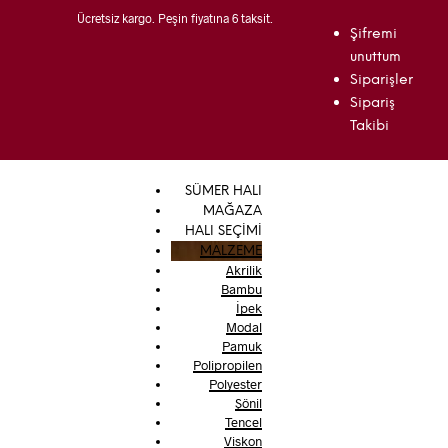
Ücretsiz kargo. Peşin fiyatına 6 taksit.
Şifremi
unuttum
Siparişler
Sipariş
Takibi
SÜMER HALI
MAĞAZA
HALI SEÇİMİ
MALZEME
Akrilik
Bambu
İpek
Modal
Pamuk
Polipropilen
Polyester
Şönil
Tencel
Viskon