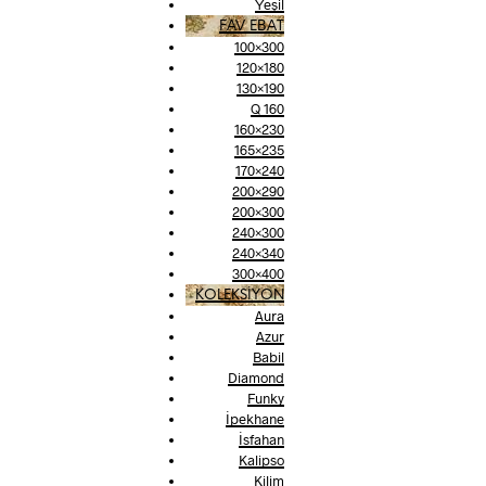
Yeşil
FAV EBAT
100×300
120×180
130×190
Q 160
160×230
165×235
170×240
200×290
200×300
240×300
240×340
300×400
KOLEKSİYON
Aura
Azur
Babil
Diamond
Funky
İpekhane
İsfahan
Kalipso
Kilim