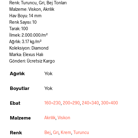
Renk: Turuncu,
Gri
,
Bej Tonları
Malzeme: Viskon, Akrilik
Hav Boyu: 14 mm
Renk Sayısı: 10
Tarak: 100
İlmek: 2.000.000/m²
Ağrlık: 3.17 kg/m²
Koleksiyon: Diamond
Marka: Elexus Halı
Gönderi: Ücretsiz Kargo
Ağırlık
Yok
Boyutlar
Yok
Ebat
160×230
,
200×290
,
240×340
,
300×400
Malzeme
Akrilik
,
Viskon
Renk
Bej
,
Gri
,
Krem
,
Turuncu