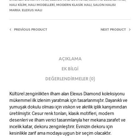
HALI KILIM
HALI MODELLERI
MODERN KLASIK HALI
SALON HALISI
,
,
,
ELEXUS HALI
MARKA:
PREVIOUS PRODUCT
NEXT PRODUCT
AÇIKLAMA
EK BILGI
DEĞERLENDIRMELER (0)
Kültürel zenginlikten ilham alan Elexus Diamond koleksiyonu
mükemmel ilk izlenim yaratmak için tasarlanmıştır. Dayanıklı ve
yumuşak dokulu olması için viskon ve akrilik iplik karışımından
üretilmiştir. Cesur renk tonları, klasik motifleri, modern
desenleri ve ilham verici tasarımlarıyla her mekana zarafet ve
incelik katar, dekoru zenginleştirir. Evinizin dekoru için
kesinlikle zarif ama modaya uygun bir seçim olacaktır.