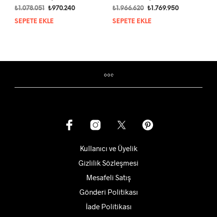
Orijinal
Şu
Orijinal
Şu
₺
1.078.051
₺
970.240
₺
1.966.620
₺
1.769.950
fiyat:
andaki
fiyat:
andaki
SEPETE EKLE
SEPETE EKLE
₺1.078.051.
fiyat:
₺1.966.620.
fiyat:
₺970.240.
₺1.769.950.
Kullanıcı ve Üyelik
Gizlilik Sözleşmesi
Mesafeli Satış
Gönderi Politikası
İade Politikası