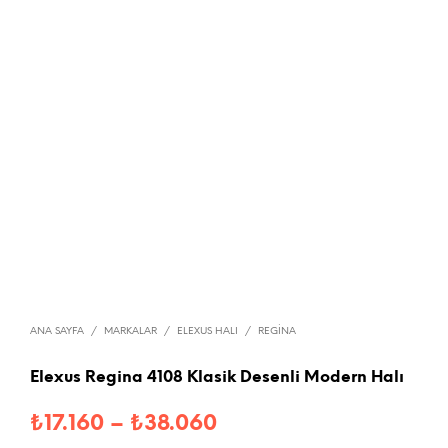
ANA SAYFA
/
MARKALAR
/
ELEXUS HALI
/
REGINA
Elexus Regina 4108 Klasik Desenli Modern Halı
Fiyat
₺
17.160
–
₺
38.060