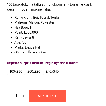
aralığı:
100 tarak dokuma kalitesi, monokrom renk tonları ile klasik
₺17.160
desenli modern makine halısı.
-
Renk: Krem, Bej, Toprak Tonları
Malzeme: Viskon, Polyester
₺38.060
Hav Boyu: 14 mm
Point: 1.500.000
Renk Sayısı: 8
Atkı: 750
Marka: Elexus Halı
Gönderi: Ücretsiz Kargo
Sepette sürpriz indirim. Peşin fiyatına 6 taksit.
160x230
200x290
240x340
SEPETE EKLE