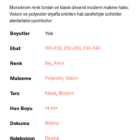
Monokrom renk tonları ve klasik desenli modern makine halısı.
Viskon ve polyester elyafla üretilen halı zarafetiyle sofistike
alanlarlada uyumludur.
Boyutlar
Yok
Ebat
160×230
,
200×290
,
240×340
Renk
Bej
,
Krem
Malzeme
Polyester
,
Viskon
Tarz
Klasik
,
Modern
Hav Boyu
14 mm
Dokuma
Makine
Koleksiyon
Regina