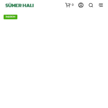
0
İNDİRİM