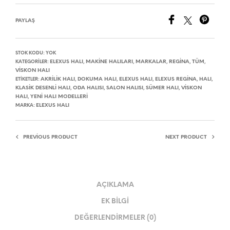
PAYLAŞ
STOK KODU:
YOK
ELEXUS HALI
MAKINE HALILARI
MARKALAR
REGINA
TÜM
KATEGORILER:
,
,
,
,
,
VISKON HALI
AKRILIK HALI
DOKUMA HALI
ELEXUS HALI
ELEXUS REGINA
HALI
ETIKETLER:
,
,
,
,
,
KLASIK DESENLI HALI
ODA HALISI
SALON HALISI
SÜMER HALI
VISKON
,
,
,
,
HALI
YENI HALI MODELLERI
,
ELEXUS HALI
MARKA:
PREVIOUS PRODUCT
NEXT PRODUCT
AÇIKLAMA
EK BILGI
DEĞERLENDIRMELER (0)