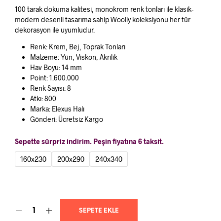
aralığı:
100 tarak dokuma kalitesi, monokrom renk tonları ile klasik-
₺25.940
modern desenli tasarıma sahip Woolly koleksiyonu her tür
dekorasyon ile uyumludur.
-
Renk: Krem, Bej, Toprak Tonları
₺57.520
Malzeme: Yün, Viskon, Akrilik
Hav Boyu: 14 mm
Point: 1.600.000
Renk Sayısı: 8
Atkı: 800
Marka: Elexus Halı
Gönderi: Ücretsiz Kargo
Sepette sürpriz indirim. Peşin fiyatına 6 taksit.
160x230
200x290
240x340
SEPETE EKLE