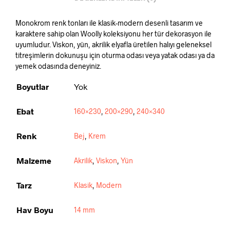
Monokrom renk tonları ile klasik-modern desenli tasarım ve
karaktere sahip olan Woolly koleksiyonu her tür dekorasyon ile
uyumludur. Viskon, yün, akrilik elyafla üretilen halıyı geleneksel
titreşimlerin dokunuşu için oturma odası veya yatak odası ya da
yemek odasında deneyiniz.
Boyutlar
Yok
Ebat
160×230
,
200×290
,
240×340
Renk
Bej
,
Krem
Malzeme
Akrilik
,
Viskon
,
Yün
Tarz
Klasik
,
Modern
Hav Boyu
14 mm