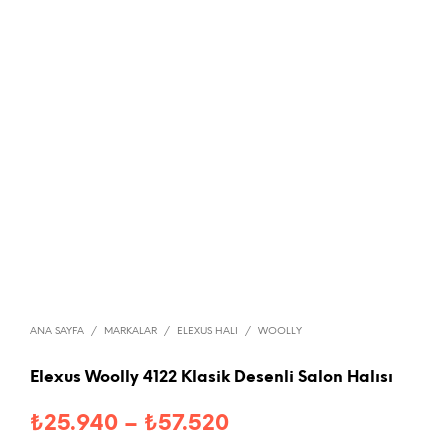
ANA SAYFA
/
MARKALAR
/
ELEXUS HALI
/
WOOLLY
Elexus Woolly 4122 Klasik Desenli Salon Halısı
Fiyat
₺
25.940
–
₺
57.520