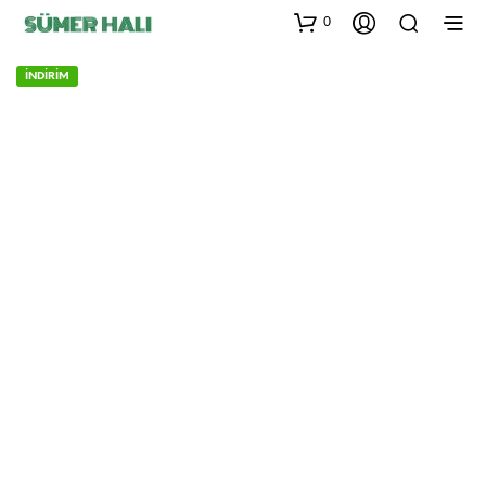
0
İNDİRİM