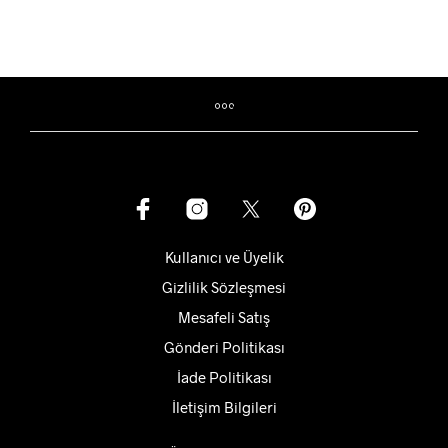
-
-
birden
birden
₺44.080
₺20.560
fazla
fazla
varyasyonu
varyas
var.
var.
Seçenekler
Seçene
ürün
ürün
sayfasından
sayfas
seçilebilir
seçilebi
Kullanıcı ve Üyelik
Gizlilik Sözleşmesi
Mesafeli Satış
Gönderi Politikası
İade Politikası
İletişim Bilgileri