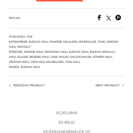
PAYLAŞ
STOK KODU:
YOK
ELEXUS HALI
MAKINE HALILARI
MARKALAR
TÜM
VISKON
KATEGORILER:
,
,
,
,
HALI
WOOLLY
,
AKRILIK HALI
DOKUMA HALI
ELEXUS HALI
ELEXUS WOOLLY
ETIKETLER:
,
,
,
,
HALI
KLASIK DESENLI HALI
ODA HALISI
SALON HALISI
SÜMER HALI
,
,
,
,
,
VISKON HALI
YENI HALI MODELLERI
YÜN HALI
,
,
ELEXUS HALI
MARKA:
PREVIOUS PRODUCT
NEXT PRODUCT
AÇIKLAMA
EK BILGI
DEĞERLENDIRMELER (0)