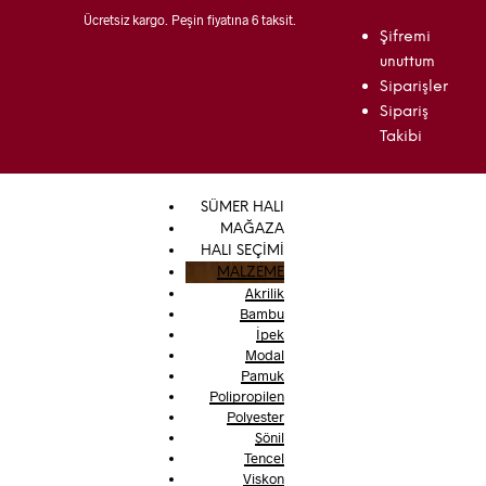
Ücretsiz kargo. Peşin fiyatına 6 taksit.
Şifremi
unuttum
Siparişler
Sipariş
Takibi
SÜMER HALI
MAĞAZA
HALI SEÇİMİ
MALZEME
Akrilik
Bambu
İpek
Modal
Pamuk
Polipropilen
Polyester
Şönil
Tencel
Viskon