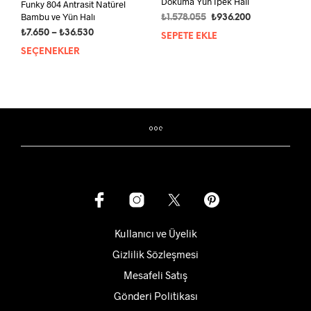
Dokuma Yün İpek Halı
Funky 804 Antrasit Natürel
Bambu ve Yün Halı
Orijinal
Şu
₺
1.578.055
₺
936.200
fiyat:
andaki
Fiyat
₺
7.650
–
₺
36.530
SEPETE EKLE
₺1.578.055.
fiyat:
aralığı:
SEÇENEKLER
Bu
₺936.200.
₺7.650
ürünün
-
birden
₺36.530
fazla
varyasyonu
var.
Seçenekler
ürün
sayfasından
seçilebilir
Kullanıcı ve Üyelik
Gizlilik Sözleşmesi
Mesafeli Satış
Gönderi Politikası