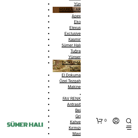
Yün
MARKALAR
Apex
Eko
Elexus
Exclusive
Kaşmir
Sümer Halı
Tuğra
Yünser
DOKUMA
TÜRÜ
El Dokuma
Özel Tezgah
Makine
.
FAV RENK
Antrasit
Bej
Gri
0
Kahve
Kırmızı
Mavi