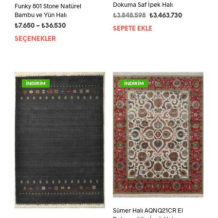
Dokuma Saf İpek Halı
Funky 801 Stone Natürel
Bambu ve Yün Halı
Orijinal
Şu
₺
3.848.598
₺
3.463.730
fiyat:
andaki
Fiyat
₺
7.650
–
₺
36.530
SEPETE EKLE
₺3.848.598.
fiyat:
aralığı:
SEÇENEKLER
Bu
₺3.463.730.
₺7.650
ürünün
-
birden
₺36.530
fazla
varyasyonu
İNDİRİM
İNDİRİM
var.
Seçenekler
ürün
sayfasından
seçilebilir
Sümer Halı AQNQ21CR El