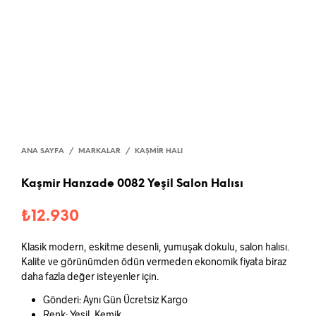
ANA SAYFA
/
MARKALAR
/
KAŞMIR HALI
Kaşmir Hanzade 0082 Yeşil Salon Halısı
₺
12.930
Klasik modern, eskitme desenli, yumuşak dokulu, salon halısı.
Kalite ve görünümden ödün vermeden ekonomik fiyata biraz
daha fazla değer isteyenler için.
Gönderi: Aynı Gün Ücretsiz Kargo
Renk: Yeşil, Kemik