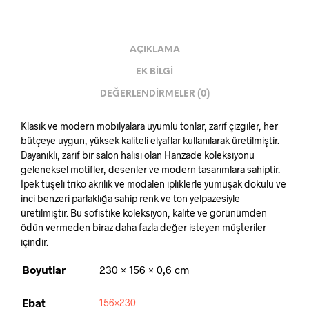
AÇIKLAMA
EK BILGI
DEĞERLENDIRMELER (0)
Klasik ve modern mobilyalara uyumlu tonlar, zarif çizgiler, her
bütçeye uygun, yüksek kaliteli elyaflar kullanılarak üretilmiştir.
Dayanıklı, zarif bir salon halısı olan Hanzade koleksiyonu
geleneksel motifler, desenler ve modern tasarımlara sahiptir.
İpek tuşeli triko akrilik ve modalen ipliklerle yumuşak dokulu ve
inci benzeri parlaklığa sahip renk ve ton yelpazesiyle
üretilmiştir. Bu sofistike koleksiyon, kalite ve görünümden
ödün vermeden biraz daha fazla değer isteyen müşteriler
içindir.
Boyutlar
230 × 156 × 0,6 cm
Ebat
156×230