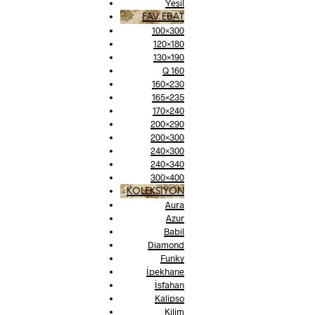
Yeşil
FAV EBAT
100×300
120×180
130×190
Q 160
160×230
165×235
170×240
200×290
200×300
240×300
240×340
300×400
KOLEKSİYON
Aura
Azur
Babil
Diamond
Funky
İpekhane
İsfahan
Kalipso
Kilim