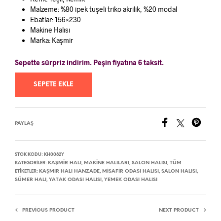
Malzeme: %80 ipek tuşeli triko akrilik, %20 modal
Ebatlar: 156×230
Makine Halısı
Marka: Kaşmir
Sepette sürpriz indirim. Peşin fiyatına 6 taksit.
SEPETE EKLE
PAYLAŞ
STOK KODU:
KH0082Y
KAŞMIR HALI
MAKINE HALILARI
SALON HALISI
TÜM
KATEGORILER:
,
,
,
KAŞMIR HALI HANZADE
MISAFIR ODASI HALISI
SALON HALISI
ETIKETLER:
,
,
,
SÜMER HALI
YATAK ODASI HALISI
YEMEK ODASI HALISI
,
,
PREVIOUS PRODUCT
NEXT PRODUCT