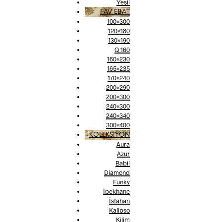
Yeşil
FAV EBAT
100×300
120×180
130×190
Q 160
160×230
165×235
170×240
200×290
200×300
240×300
240×340
300×400
KOLEKSİYON
Aura
Azur
Babil
Diamond
Funky
İpekhane
İsfahan
Kalipso
Kilim