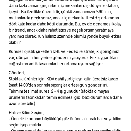
daha fazla zaman geçirirken, iç mekanları dış dünya ile daha iç
içeydi. Bu özellikle önemlidir, çünkü zamanımızın %90’ını iç
mekanlarda geçiriyoruz, ancak iç mekan kalitesi dış ortamdan
dört kata kadar daha kötü durumda. Bu, ev de denemesi kolay
bir trend, ancak daha rahatlatıcı ve neşeli ortam yaratmaya
yardımcı olarak, ruh haliniz üzerinde olumlu yönde büyük etkisi
olabilir.
Küresel lojistik şirketleri DHL ve FedEx ile stratejik işbirliğimiz
var, dünyanın her yerine gönderim yapıyoruz. Eski uygarlıkları
çağrıştıran antik tasarımlar her ortama uyum sağlıyor.
Gönderi,
Stoktaki ürünler için, KDV dahil yurtiçi aynı gün ücretsiz kargo
(saat 14:00’den sonraki siparişler ertesi gün gönderilir).
Tahmini teslimat süresi 2 – 4 iş günüdür (stokta olmayan
ürünlerin fabrikadan temin edilmesi gibi bazı durumlarda daha
uzun sürebilir.)
Halı ve Kilim Seçimi,
– Öncelikle odanın büyüklüğü göz önüne alınarak halı veya kilim
seçimi yapılmalıdır.
– Odanın genel dekorasyonuna uygun renk ve tarz seçilmelidir.