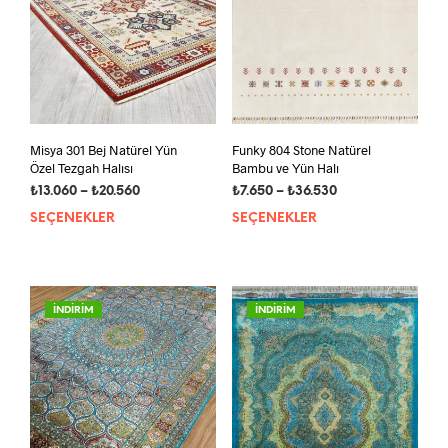
Misya 301 Bej Natürel Yün
Funky 804 Stone Natürel
Özel Tezgah Halısı
Bambu ve Yün Halı
Fiyat
Fiyat
₺
13.060
–
₺
20.560
₺
7.650
–
₺
36.530
aralığı:
aralığı:
SEÇENEKLER
Bu
SEÇENEKLER
Bu
₺13.060
₺7.650
ürünün
ürün
-
-
birden
bird
₺20.560
₺36.530
fazla
fazla
varyasyonu
vary
İNDİRİM
İNDİRİM
var.
var.
Seçenekler
Seçe
ürün
ürün
sayfasından
sayf
seçilebilir
seçil