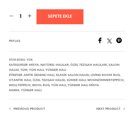
SEPETE EKLE
PAYLAŞ
STOK KODU:
YOK
MISYA
NATÜREL HALILAR
ÖZEL TEZGAH HALILARI
SALON
KATEGORILER:
,
,
,
HALISI
TÜM
YÜN HALI
YÜNSER HALI
,
,
,
ANTIK DESENLI HALI
KLASIK SALON HALISI
LIVING ROOM RUG
ETIKETLER:
,
,
,
OTANTIK HALI
ÖZEL TEZGAH HALISI
SÜMER HALI
WOHNZIMMERTEPPICH
,
,
,
,
WOLLTEPPICH
WOOL RUG
YÜN HALI
YÜNSER HALI MISYA
,
,
,
YÜNSER HALI
MARKA:
PREVIOUS PRODUCT
NEXT PRODUCT