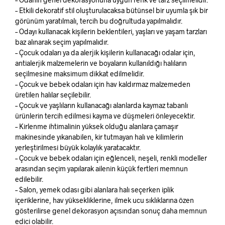
– Etkili dekoratif stil oluşturulacaksa bütünsel bir uyumla şık bir
görünüm yaratılmalı, tercih bu doğrultuda yapılmalıdır.
– Odayı kullanacak kişilerin beklentileri, yaşları ve yaşam tarzları
baz alınarak seçim yapılmalıdır.
– Çocuk odaları ya da alerjik kişilerin kullanacağı odalar için,
antialerjik malzemelerin ve boyaların kullanıldığı halıların
seçilmesine maksimum dikkat edilmelidir.
– Çocuk ve bebek odaları için hav kaldırmaz malzemeden
üretilen halılar seçilebilir.
– Çocuk ve yaşlıların kullanacağı alanlarda kaymaz tabanlı
ürünlerin tercih edilmesi kayma ve düşmeleri önleyecektir.
– Kirlenme ihtimalinin yüksek olduğu alanlara çamaşır
makinesinde yıkanabilen, kir tutmayan halı ve kilimlerin
yerleştirilmesi büyük kolaylık yaratacaktır.
– Çocuk ve bebek odaları için eğlenceli, neşeli, renkli modeller
arasından seçim yapılarak ailenin küçük fertleri memnun
edilebilir.
– Salon, yemek odası gibi alanlara halı seçerken iplik
içeriklerine, hav yüksekliklerine, ilmek ucu sıklıklarına özen
gösterilirse genel dekorasyon açısından sonuç daha memnun
edici olabilir.