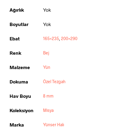
Ağırlık
Yok
Boyutlar
Yok
Ebat
165×235
,
200×290
Renk
Bej
Malzeme
Yün
Dokuma
Özel Tezgah
Hav Boyu
8 mm
Koleksiyon
Misya
Marka
Yünser Halı