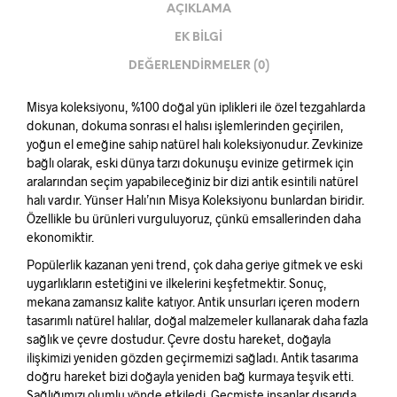
AÇIKLAMA
EK BILGI
DEĞERLENDIRMELER (0)
Misya koleksiyonu, %100 doğal yün iplikleri ile özel tezgahlarda
dokunan, dokuma sonrası el halısı işlemlerinden geçirilen,
yoğun el emeğine sahip natürel halı koleksiyonudur. Zevkinize
bağlı olarak, eski dünya tarzı dokunuşu evinize getirmek için
aralarından seçim yapabileceğiniz bir dizi antik esintili natürel
halı vardır. Yünser Halı’nın Misya Koleksiyonu bunlardan biridir.
Özellikle bu ürünleri vurguluyoruz, çünkü emsallerinden daha
ekonomiktir.
Popülerlik kazanan yeni trend, çok daha geriye gitmek ve eski
uygarlıkların estetiğini ve ilkelerini keşfetmektir. Sonuç,
mekana zamansız kalite katıyor. Antik unsurları içeren modern
tasarımlı natürel halılar, doğal malzemeler kullanarak daha fazla
sağlık ve çevre dostudur. Çevre dostu hareket, doğayla
ilişkimizi yeniden gözden geçirmemizi sağladı. Antik tasarıma
doğru hareket bizi doğayla yeniden bağ kurmaya teşvik etti.
Sağlığımızı olumlu yönde etkiledi. Geçmişte insanlar dışarıda