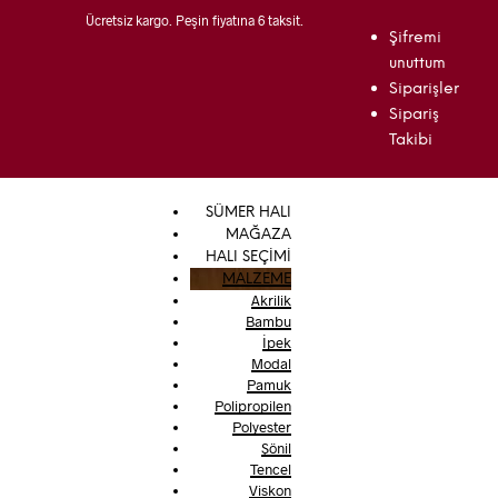
Ücretsiz kargo. Peşin fiyatına 6 taksit.
Şifremi
unuttum
Siparişler
Sipariş
Takibi
SÜMER HALI
MAĞAZA
HALI SEÇİMİ
MALZEME
Akrilik
Bambu
İpek
Modal
Pamuk
Polipropilen
Polyester
Şönil
Tencel
Viskon