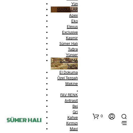
Yün
MARKALAR
Apex
Eko
Elexus
Exclusive
Kaşmir
Sümer Halı
Tuğra
Yünser
DOKUMA
TÜRÜ
El Dokuma
Özel Tezgah
Makine
.
FAV RENK
Antrasit
Bej
Gri
0
Kahve
Kırmızı
Mavi