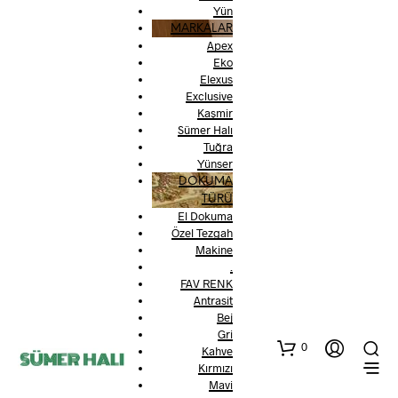
Yün
MARKALAR
Apex
Eko
Elexus
Exclusive
Kaşmir
Sümer Halı
Tuğra
Yünser
DOKUMA
TÜRÜ
El Dokuma
Özel Tezgah
Makine
.
FAV RENK
Antrasit
Bej
Gri
0
Kahve
Kırmızı
Mavi