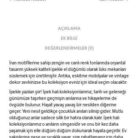
AÇIKLAMA
EK BILGI
DEĞERLENDIRMELER (0)
İran motifllerine sahip zengin ve canlı renk tonlarında oryantal
tasarım yüksek kaliteli ipekle el düğümlü olarak lüks mekanları
süslemek için üretilmiştir. Antika, eskitme mobilyalar ve vintage
dekor zevkinizse bu koleksiyon eviniz için ideal seçim olacaktır.
İpekle yazılan şiir! İpek halı koleksiyonlarımız, tarih ve geleneği
günümüze taşırken geçmişin anılarına ve hikayelerine de
övgüde bulunur. Hayat yavaş yavaş bir nesilden diğerine
geçer. Yeni nesil geldikçe çocukluk anıları silinip gider. Mutlu
olduğunuz anlar sadece silik bir hatıra olarak kalır. İpek halı
koleksiyonlarımız o anıların simgesidir ve onu bir kez daha
yaşamak için elle düğüm düğüm dokunarak hayata geçirilir. Ev
sakinlerine neşe ve sıcaklık yayar, size rahatlamanız için daha