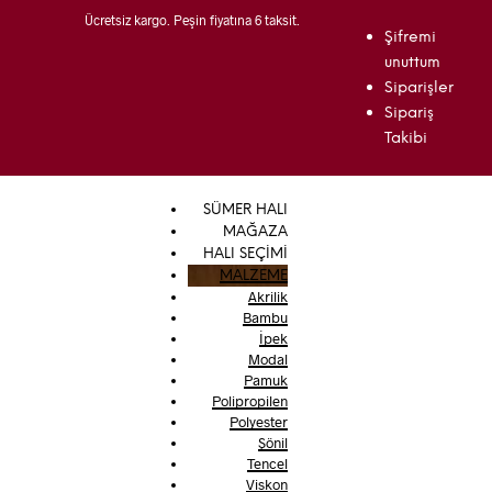
Ücretsiz kargo. Peşin fiyatına 6 taksit.
Şifremi
unuttum
Siparişler
Sipariş
Takibi
SÜMER HALI
MAĞAZA
HALI SEÇİMİ
MALZEME
Akrilik
Bambu
İpek
Modal
Pamuk
Polipropilen
Polyester
Şönil
Tencel
Viskon