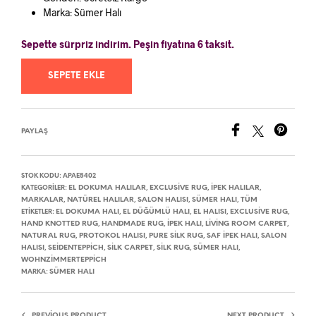
Marka: Sümer Halı
Sepette sürpriz indirim. Peşin fiyatına 6 taksit.
SEPETE EKLE
PAYLAŞ
STOK KODU:
APAE5402
EL DOKUMA HALILAR
EXCLUSIVE RUG
İPEK HALILAR
KATEGORILER:
,
,
,
MARKALAR
NATÜREL HALILAR
SALON HALISI
SÜMER HALI
TÜM
,
,
,
,
EL DOKUMA HALI
EL DÜĞÜMLÜ HALI
EL HALISI
EXCLUSIVE RUG
ETIKETLER:
,
,
,
,
HAND KNOTTED RUG
HANDMADE RUG
İPEK HALI
LIVING ROOM CARPET
,
,
,
,
NATURAL RUG
PROTOKOL HALISI
PURE SILK RUG
SAF İPEK HALI
SALON
,
,
,
,
HALISI
SEIDENTEPPICH
SILK CARPET
SILK RUG
SÜMER HALI
,
,
,
,
,
WOHNZIMMERTEPPICH
SÜMER HALI
MARKA:
PREVIOUS PRODUCT
NEXT PRODUCT