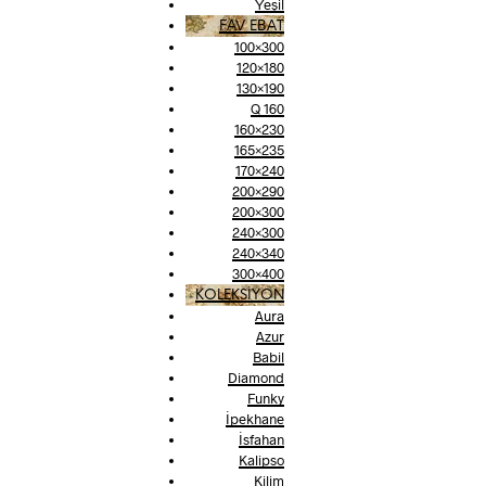
Yeşil
FAV EBAT
100×300
120×180
130×190
Q 160
160×230
165×235
170×240
200×290
200×300
240×300
240×340
300×400
KOLEKSİYON
Aura
Azur
Babil
Diamond
Funky
İpekhane
İsfahan
Kalipso
Kilim