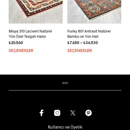
Misya 310 Lacivert Natürel
Funky 801 Antrasit Natürel
Yün Özel Tezgah Halısı
Bambu ve Yün Halı
Fiyat
₺
20.560
₺
7.650
–
₺
36.530
aralığı:
SEÇENEKLER
Bu
SEÇENEKLER
Bu
₺7.650
ürünün
ürün
-
birden
bird
₺36.530
fazla
fazla
varyasyonu
vary
var.
var.
Seçenekler
Seçe
ürün
ürün
sayfasından
sayf
seçilebilir
seçil
Kullanıcı ve Üyelik