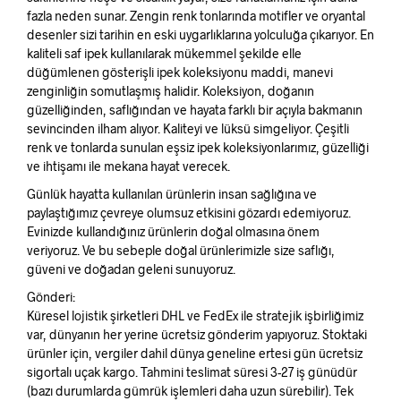
fazla neden sunar. Zengin renk tonlarında motifler ve oryantal
desenler sizi tarihin en eski uygarlıklarına yolculuğa çıkarıyor. En
kaliteli saf ipek kullanılarak mükemmel şekilde elle
düğümlenen gösterişli ipek koleksiyonu maddi, manevi
zenginliğin somutlaşmış halidir. Koleksiyon, doğanın
güzelliğinden, saflığından ve hayata farklı bir açıyla bakmanın
sevincinden ilham alıyor. Kaliteyi ve lüksü simgeliyor. Çeşitli
renk ve tonlarda sunulan eşsiz ipek koleksiyonlarımız, güzelliği
ve ihtişamı ile mekana hayat verecek.
Günlük hayatta kullanılan ürünlerin insan sağlığına ve
paylaştığımız çevreye olumsuz etkisini gözardı edemiyoruz.
Evinizde kullandığınız ürünlerin doğal olmasına önem
veriyoruz. Ve bu sebeple doğal ürünlerimizle size saflığı,
güveni ve doğadan geleni sunuyoruz.
Gönderi:
Küresel lojistik şirketleri DHL ve FedEx ile stratejik işbirliğimiz
var, dünyanın her yerine ücretsiz gönderim yapıyoruz. Stoktaki
ürünler için, vergiler dahil dünya geneline ertesi gün ücretsiz
sigortalı uçak kargo. Tahmini teslimat süresi 3-27 iş günüdür
(bazı durumlarda gümrük işlemleri daha uzun sürebilir). Tek