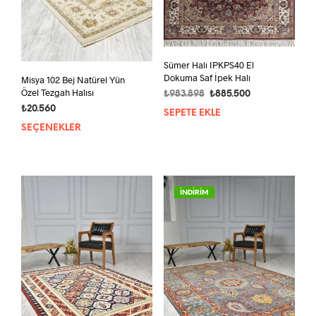
Sümer Halı IPKPS40 El
Dokuma Saf İpek Halı
Misya 102 Bej Natürel Yün
Özel Tezgah Halısı
Orijinal
Şu
₺
983.898
₺
885.500
fiyat:
andaki
₺
20.560
SEPETE EKLE
₺983.898.
fiyat:
SEÇENEKLER
Bu
₺885.500.
ürünün
birden
fazla
varyasyonu
İNDİRİM
var.
Seçenekler
ürün
sayfasından
seçilebilir