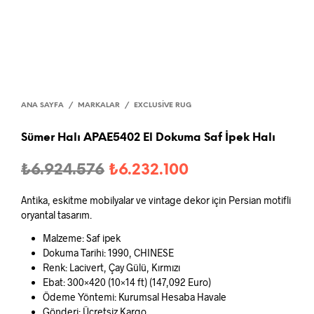
ANA SAYFA
/
MARKALAR
/
EXCLUSIVE RUG
Sümer Halı APAE5402 El Dokuma Saf İpek Halı
Orijinal
Şu
₺
6.924.576
₺
6.232.100
fiyat:
andaki
Antika, eskitme mobilyalar ve vintage dekor için Persian motifli
₺6.924.576.
fiyat:
oryantal tasarım.
₺6.232.100.
Malzeme: Saf ipek
Dokuma Tarihi: 1990, CHINESE
Renk: Lacivert, Çay Gülü, Kırmızı
Ebat: 300×420 (10×14 ft) (147,092 Euro)
Ödeme Yöntemi: Kurumsal Hesaba Havale
Gönderi: Ücretsiz Kargo