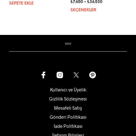
fiyat:
andaki
Fiyat
₺
7.650
–
₺
36.530
SEPETE EKLE
₺983.898.
fiyat:
aralığı:
SEÇENEKLER
Bu
₺885.500.
₺7.650
ürün
-
bird
₺36.530
fazla
vary
var.
Seçe
ürün
sayf
seçil
Kullanıcı ve Üyelik
Gizlilik Sözleşmesi
Mesafeli Satış
Gönderi Politikası
İade Politikası
İletişim Bilgileri