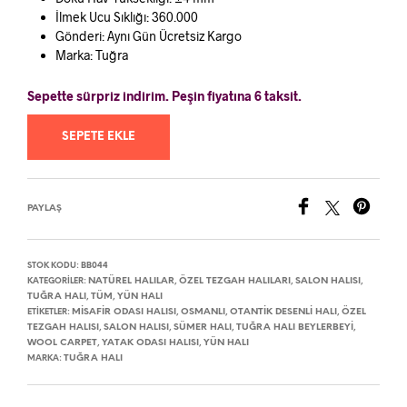
İlmek Ucu Sıklığı: 360.000
Gönderi: Aynı Gün Ücretsiz Kargo
Marka: Tuğra
Sepette sürpriz indirim. Peşin fiyatına 6 taksit.
SEPETE EKLE
PAYLAŞ
STOK KODU:
BB044
NATÜREL HALILAR
ÖZEL TEZGAH HALILARI
SALON HALISI
KATEGORILER:
,
,
,
TUĞRA HALI
TÜM
YÜN HALI
,
,
MISAFIR ODASI HALISI
OSMANLI
OTANTIK DESENLI HALI
ÖZEL
ETIKETLER:
,
,
,
TEZGAH HALISI
SALON HALISI
SÜMER HALI
TUĞRA HALI BEYLERBEYI
,
,
,
,
WOOL CARPET
YATAK ODASI HALISI
YÜN HALI
,
,
TUĞRA HALI
MARKA: