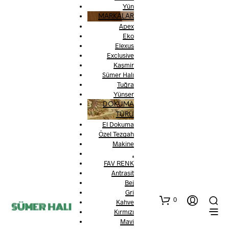
Yün
MARKALAR
Apex
Eko
Elexus
Exclusive
Kaşmir
Sümer Halı
Tuğra
Yünser
DOKUMA
TÜRÜ
El Dokuma
Özel Tezgah
Makine
.
FAV RENK
Antrasit
Bej
Gri
0
Kahve
Kırmızı
Mavi