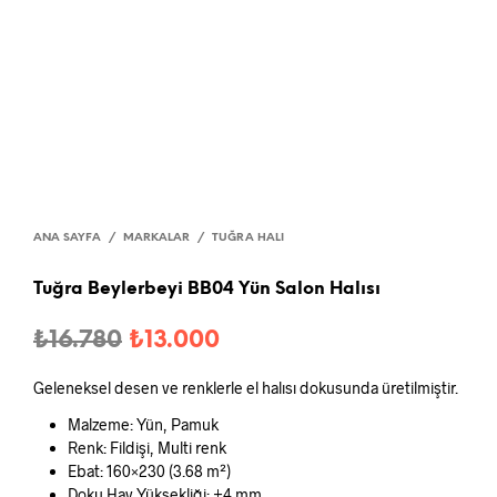
ANA SAYFA
/
MARKALAR
/
TUĞRA HALI
Tuğra Beylerbeyi BB04 Yün Salon Halısı
Orijinal
Şu
₺
16.780
₺
13.000
fiyat:
andaki
Geleneksel desen ve renklerle el halısı dokusunda üretilmiştir.
₺16.780.
fiyat:
Malzeme: Yün, Pamuk
₺13.000.
Renk: Fildişi, Multi renk
Ebat: 160×230 (3.68 m²)
Doku Hav Yüksekliği: ±4 mm