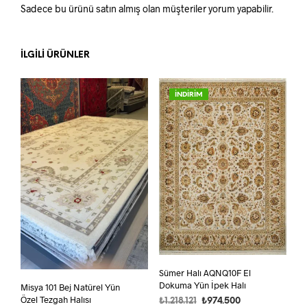
Sadece bu ürünü satın almış olan müşteriler yorum yapabilir.
İLGILI ÜRÜNLER
İNDİRİM
Sümer Halı AQNQ10F El
Dokuma Yün İpek Halı
Misya 101 Bej Natürel Yün
Özel Tezgah Halısı
Orijinal
Şu
₺
1.218.121
₺
974.500