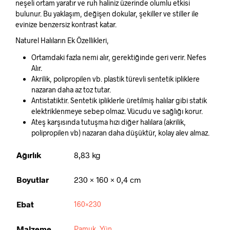
neşeli ortam yaratır ve ruh haliniz üzerinde olumlu etkisi
bulunur. Bu yaklaşım, değişen dokular, şekiller ve stiller ile
evinize benzersiz kontrast katar.
Naturel Halıların Ek Özellikleri,
Ortamdaki fazla nemi alır, gerektiğinde geri verir. Nefes
Alır.
Akrilik, polipropilen vb. plastik türevli sentetik ipliklere
nazaran daha az toz tutar.
Antistatiktir. Sentetik ipliklerle üretilmiş halılar gibi statik
elektriklenmeye sebep olmaz. Vücudu ve sağlığı korur.
Ateş karşısında tutuşma hızı diğer halılara (akrilik,
polipropilen vb) nazaran daha düşüktür, kolay alev almaz.
Ağırlık
8,83 kg
Boyutlar
230 × 160 × 0,4 cm
Ebat
160×230
Malzeme
Pamuk
,
Yün