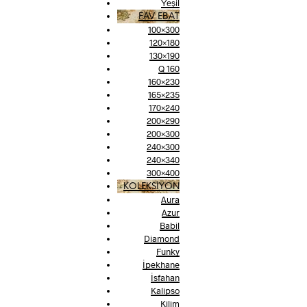
Yeşil
FAV EBAT
100×300
120×180
130×190
Q 160
160×230
165×235
170×240
200×290
200×300
240×300
240×340
300×400
KOLEKSİYON
Aura
Azur
Babil
Diamond
Funky
İpekhane
İsfahan
Kalipso
Kilim