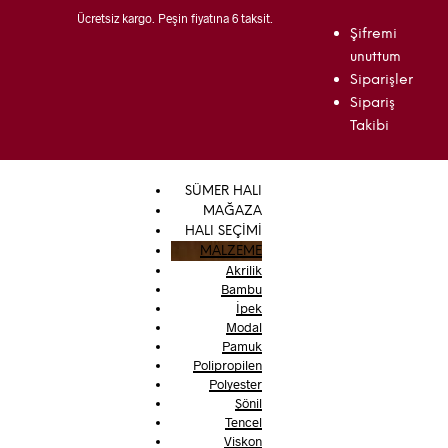
Ücretsiz kargo. Peşin fiyatına 6 taksit.
Şifremi
unuttum
Siparişler
Sipariş
Takibi
SÜMER HALI
MAĞAZA
HALI SEÇİMİ
MALZEME
Akrilik
Bambu
İpek
Modal
Pamuk
Polipropilen
Polyester
Şönil
Tencel
Viskon