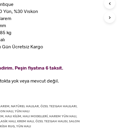
Antique
0 Yün, %30 Viskon
Harem
 mm
.85 kg
alı
ı Gün Ücretsiz Kargo
dirim. Peşin fiyatına 6 taksit.
tokta yok veya mevcut değil.
HAREM
NATÜREL HALILAR
ÖZEL TEZGAH HALILARI
,
,
,
KON HALI
YÜN HALI
,
EM
HALI KILIM
HALI MODELLERI
HAREM YÜN HALI
,
,
,
,
LASIK HALI
KREM HALI
ÖZEL TEZGAH HALISI
SALON
,
,
,
KISH RUG
YÜN HALI
,