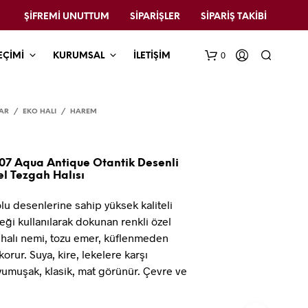
ŞIFREMI UNUTTUM
SIPARIŞLER
SIPARIŞ TAKIBI
0
EÇİMİ
KURUMSAL
İLETİŞİM
AR
/
EKO HALI
/
HAREM
07 Aqua Antique Otantik Desenli
l Tezgah Halısı
u desenlerine sahip yüksek kaliteli
eği kullanılarak dokunan renkli özel
n halı nemi, tozu emer, küflenmeden
korur. Suya, kire, lekelere karşı
 yumuşak, klasik, mat görünür. Çevre ve