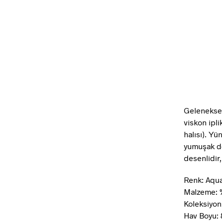
Geleneksel
viskon ipli
halısı). Yü
yumuşak dok
desenlidir
Renk: Aqu
Malzeme: 
Koleksiyo
Hav Boyu: