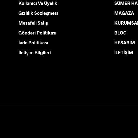
var.
Kullanıcı Ve Üyelik
SÜMER HA
Seçenekler
Gizlilik Sözleşmesi
MAĞAZA
ürün
Mesafeli Satış
KURUMSA
sayfasından
seçilebilir
Gönderi Politikası
BLOG
İade Politikası
HESABIM
İletişim Bilgileri
İLETİŞİM