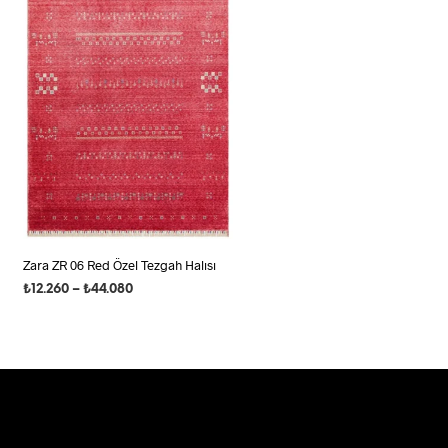
Zara ZR 06 Red Özel Tezgah Halısı
Fiyat
₺
12.260
–
₺
44.080
aralığı:
SEÇENEKLER
Bu
₺12.260
ürünün
-
birden
₺44.080
fazla
varyasyonu
var.