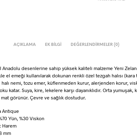
AÇIKLAMA
EK BILGI
DEĞERLENDIRMELER (0)
 Anadolu desenlerine sahip yüksek kaliteli malzeme Yeni Zela
kle el emeği kullanılarak dokunan renkli özel tezgah halısı (kara
n halı nemi, tozu emer, küflenmeden kurur, alerjenden korur, vis
u katar. Suya, kire, lekelere karşı dayanıklıdır. Orta yumuşak, k
, mat görünür. Çevre ve sağlık dostudur.
a Antique
%70 Yün, %30 Viskon
n: Harem
 8 mm