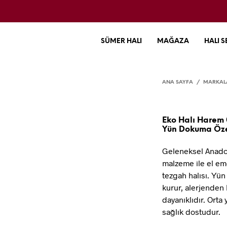
SÜMER HALI
MAĞAZA
HALI S
ANA SAYFA
/
MARKAL
Eko Halı Harem 
Yün Dokuma Öze
Geleneksel Anadol
malzeme ile el em
tezgah halısı. Yü
kurur, alerjenden 
dayanıklıdır. Orta
sağlık dostudur.