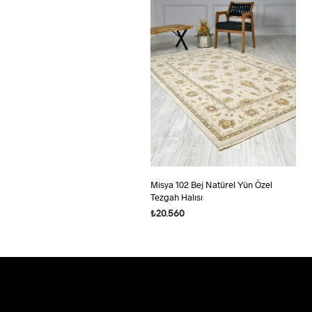
Misya 102 Bej Natürel Yün Özel
Tezgah Halısı
₺
20.560
SEÇENEKLER
Bu
ürünün
birden
fazla
varyasyonu