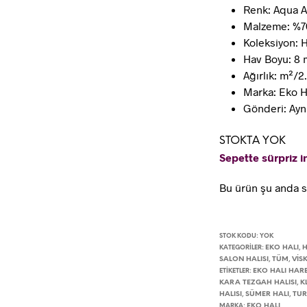
Renk: Aqua 
Malzeme: %7
Koleksiyon: 
Hav Boyu: 8
Ağırlık: m²/2
Marka: Eko H
Gönderi: Ayn
STOKTA YOK
Sepette sürpriz in
Bu ürün şu anda s
STOK KODU:
YOK
EKO HALI
KATEGORILER:
,
SALON HALISI
TÜM
VIS
,
,
EKO HALI HAR
ETIKETLER:
KARA TEZGAH HALISI
K
,
HALISI
SÜMER HALI
TUR
,
,
EKO HALI
MARKA: