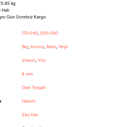
/2.85 kg
 Halı
ynı Gün Ücretsiz Kargo
170×240
,
200×300
Bej
,
Kırmızı
,
Mavi
,
Yeşil
Viskon
,
Yün
8 mm
Özel Tezgah
n
Harem
Eko Halı