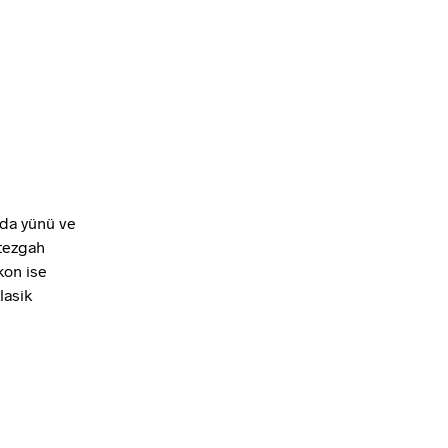
nda yünü ve
 tezgah
kon ise
lasik