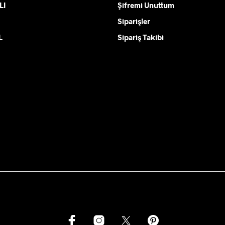
LI
var.
Şifremi Unuttum
Seçenekler
Siparişler
ürün
L
Sipariş Takibi
sayfasından
seçilebilir