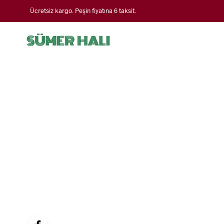
Ücretsiz kargo. Peşin fiyatına 6 taksit.