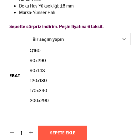
Doku Hav Yüksekliği: ±8 mm
Marka: Yünser Halı
Sepette sürpriz indirim. Peşin fiyatına 6 taksit.
Q160
90x290
90x143
EBAT
120x180
170x240
200x290
SEPETE EKLE