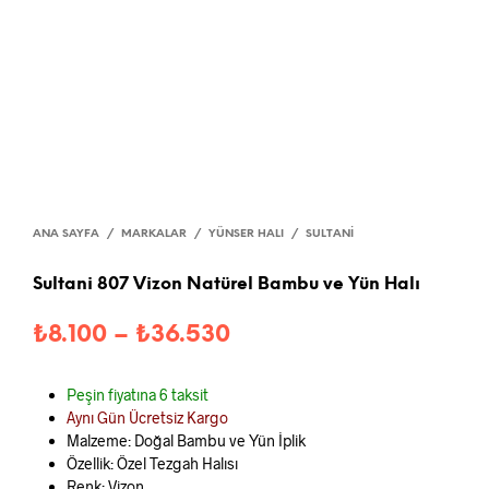
ANA SAYFA
/
MARKALAR
/
YÜNSER HALI
/
SULTANI
Sultani 807 Vizon Natürel Bambu ve Yün Halı
Fiyat
₺
8.100
–
₺
36.530
aralığı:
Peşin fiyatına 6 taksit
₺8.100
Aynı Gün Ücretsiz Kargo
-
Malzeme: Doğal Bambu ve Yün İplik
Özellik: Özel Tezgah Halısı
₺36.530
Renk: Vizon