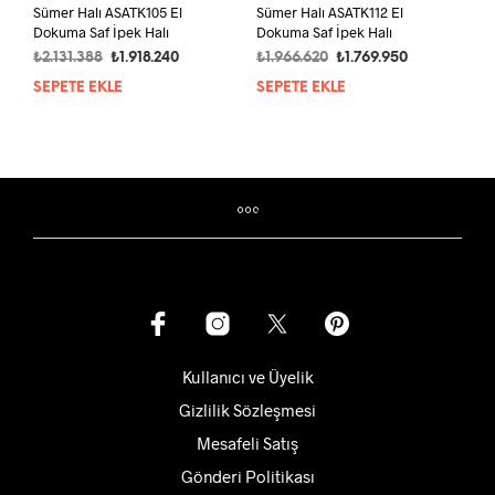
Sümer Halı ASATK105 El
Sümer Halı ASATK112 El
Dokuma Saf İpek Halı
Dokuma Saf İpek Halı
Orijinal
Şu
Orijinal
Şu
₺
2.131.388
₺
1.918.240
₺
1.966.620
₺
1.769.950
fiyat:
andaki
fiyat:
andaki
SEPETE EKLE
SEPETE EKLE
₺2.131.388.
fiyat:
₺1.966.620.
fiyat:
₺1.918.240.
₺1.769.950.
Kullanıcı ve Üyelik
Gizlilik Sözleşmesi
Mesafeli Satış
Gönderi Politikası