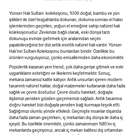
Yünser Halı Sultani koleksiyonu, %100 doğal, bambu ve yün
iplikleri ile özel tezgahlarda dokunan, dokuma sonrası el halısı
işlemlerinden geçirilen, yoğun el emeğine sahip natürel halı
koleksiyonudur. Zevkinize bağlı olarak, eski dünya tarzı
dokunuşu evinize getirmek için aralarından seçim
yapabileceğiniz bir dizi antik esintili natürel halı vardır. Yünser
Halı’nın Sultani Koleksiyonu bunlardan biridir. Özellikle bu
ürünleri vurguluyoruz, çünkü emsallerinden daha ekonomiktir.
Popülerlik kazanan yeni trend, çok daha geriye gitmek ve eski
uygarlıkların estetiğini ve ilkelerini keşfetmektir. Sonuç,
mekana zamansız kalite katıyor. Antik unsurları içeren modern
tasarımlı natürel halılar, doğal malzemeler kullanarak daha fazla
sağlık ve çevre dostudur. Çevre dostu hareket, doğayla
ilişkimizi yeniden gözden geçirmemizi sağladı. Antik tasarıma
doğru hareket bizi doğayla yeniden bağ kurmaya teşvik etti.
Sağlığımızı olumlu yönde etkiledi. Geçmişte insanlar dışarıda
daha fazla zaman geçirirken, iç mekanları dış dünya ile daha iç
içeydi. Bu özellikle önemlidir, çünkü zamanımızın %90’ını iç
mekanlarda geçiriyoruz, ancak iç mekan kalitesi dış ortamdan