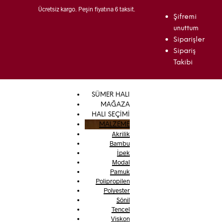
Ücretsiz kargo. Peşin fiyatına 6 taksit.
Şifremi
unuttum
Siparişler
Sipariş
Takibi
SÜMER HALI
MAĞAZA
HALI SEÇİMİ
MALZEME
Akrilik
Bambu
İpek
Modal
Pamuk
Polipropilen
Polyester
Şönil
Tencel
Viskon