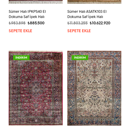
Sümer Halı IPKPS40 El
Sümer Halı ASATK103 El
Dokuma Saf İpek Halı
Dokuma Saf İpek Halı
Orijinal
Şu
Orijinal
Şu
₺
983.898
₺
885.500
₺
11.803.255
₺
10.622.920
fiyat:
andaki
fiyat:
andaki
SEPETE EKLE
SEPETE EKLE
₺983.898.
fiyat:
₺11.803.255.
fiyat:
₺885.500.
₺10.622.920
İNDİRİM
İNDİRİM