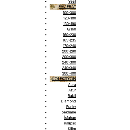
Yeşil
FAV EBAT
100×300
120×180
130×190
Q 160
160×230
165×235
170×240
200×290
200×300
240×300
240×340
300×400
KOLEKSİYON
Aura
Azur
Babil
Diamond
Funky
İpekhane
İsfahan
Kalipso
Kilim