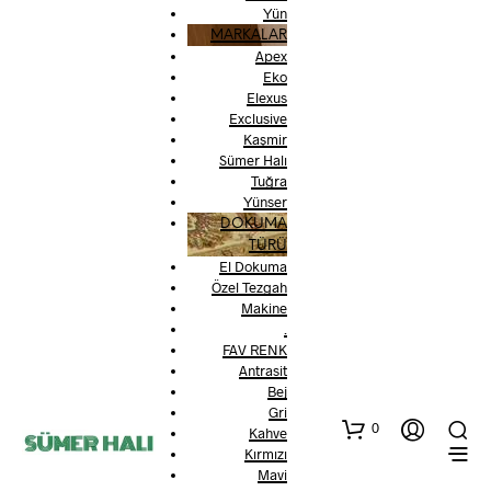
Yün
MARKALAR
Apex
Eko
Elexus
Exclusive
Kaşmir
Sümer Halı
Tuğra
Yünser
DOKUMA
TÜRÜ
El Dokuma
Özel Tezgah
Makine
.
FAV RENK
Antrasit
Bej
Gri
0
Kahve
Kırmızı
Mavi