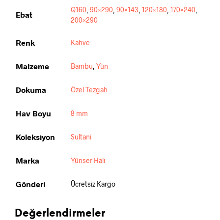
Q160
,
90×290
,
90×143
,
120×180
,
170×240
,
Ebat
200×290
Renk
Kahve
Malzeme
Bambu
,
Yün
Dokuma
Özel Tezgah
Hav Boyu
8 mm
Koleksiyon
Sultani
Marka
Yünser Halı
Gönderi
Ücretsiz Kargo
Değerlendirmeler