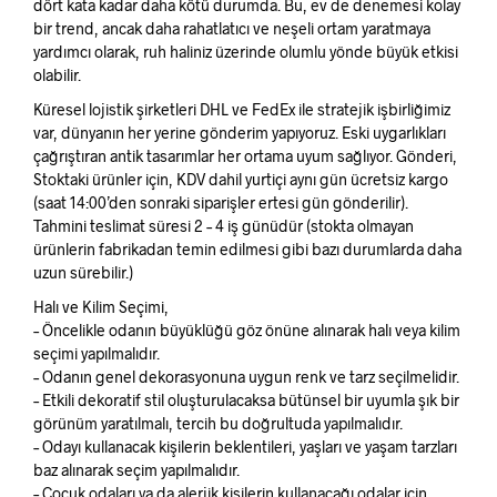
dört kata kadar daha kötü durumda. Bu, ev de denemesi kolay
bir trend, ancak daha rahatlatıcı ve neşeli ortam yaratmaya
yardımcı olarak, ruh haliniz üzerinde olumlu yönde büyük etkisi
olabilir.
Küresel lojistik şirketleri DHL ve FedEx ile stratejik işbirliğimiz
var, dünyanın her yerine gönderim yapıyoruz. Eski uygarlıkları
çağrıştıran antik tasarımlar her ortama uyum sağlıyor. Gönderi,
Stoktaki ürünler için, KDV dahil yurtiçi aynı gün ücretsiz kargo
(saat 14:00’den sonraki siparişler ertesi gün gönderilir).
Tahmini teslimat süresi 2 – 4 iş günüdür (stokta olmayan
ürünlerin fabrikadan temin edilmesi gibi bazı durumlarda daha
uzun sürebilir.)
Halı ve Kilim Seçimi,
– Öncelikle odanın büyüklüğü göz önüne alınarak halı veya kilim
seçimi yapılmalıdır.
– Odanın genel dekorasyonuna uygun renk ve tarz seçilmelidir.
– Etkili dekoratif stil oluşturulacaksa bütünsel bir uyumla şık bir
görünüm yaratılmalı, tercih bu doğrultuda yapılmalıdır.
– Odayı kullanacak kişilerin beklentileri, yaşları ve yaşam tarzları
baz alınarak seçim yapılmalıdır.
– Çocuk odaları ya da alerjik kişilerin kullanacağı odalar için,