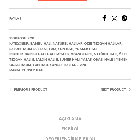
PAYLAŞ
STOK KODU:
YOK
BAMBU HALI
NATÜREL HALILAR
ÖZEL TEZGAH HALILARI
KATEGORILER:
,
,
,
SALON HALISI
SULTANI
TÜM
YÜN HALI
YÜNSER HALI
,
,
,
,
BAMBU HALI
HALI
MISAFIR ODASI HALISI
NATÜREL HALI
ÖZEL
ETIKETLER:
,
,
,
,
TEZGAH HALISI
SALON HALISI
SÜMER HALI
YATAK ODASI HALISI
YEMEK
,
,
,
,
ODASI HALISI
YÜN HALI
YÜNSER HALI SULTANI
,
,
YÜNSER HALI
MARKA:
PREVIOUS PRODUCT
NEXT PRODUCT
AÇIKLAMA
EK BILGI
DEĞERLENDIRMELER (0)